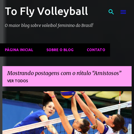
To Fly Volleyball
Pular para o conteúdo principal
O maior blog sobre voleibol feminino do Brasil!
PÁGINA INICIAL
SOBRE O BLOG
CONTATO
Mostrando postagens com o rótulo
Amistosos
VER TODOS
P
o
s
t