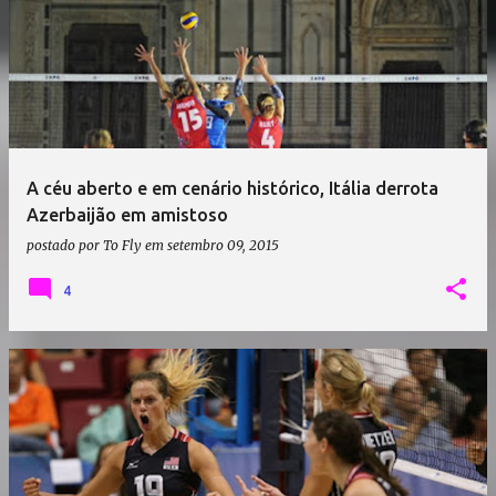
A céu aberto e em cenário histórico, Itália derrota
Azerbaijão em amistoso
postado por
To Fly
em
setembro 09, 2015
4