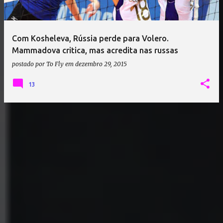
a
g
e
Com Kosheleva, Rússia perde para Volero.
n
Mammadova critica, mas acredita nas russas
s
postado por
To Fly
em
dezembro 29, 2015
13