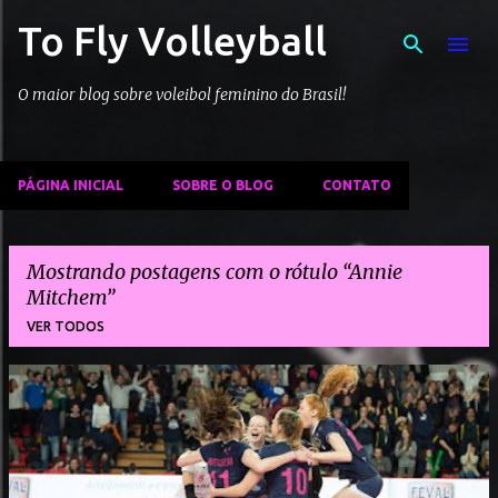
To Fly Volleyball
Pular para o conteúdo principal
O maior blog sobre voleibol feminino do Brasil!
PÁGINA INICIAL
SOBRE O BLOG
CONTATO
Mostrando postagens com o rótulo
Annie
Mitchem
VER TODOS
P
o
s
t