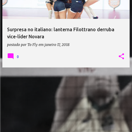
a
g
e
Surpresa no italiano: lanterna Filottrano derruba
n
vice-líder Novara
s
postado por
To Fly
em
janeiro 17, 2018
0