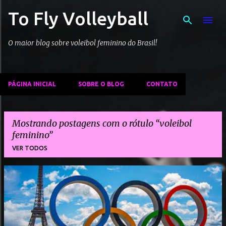
To Fly Volleyball
Pular para o conteúdo principal
O maior blog sobre voleibol feminino do Brasil!
PÁGINA INICIAL
SOBRE O BLOG
CONTATO
Mostrando postagens com o rótulo
voleibol
feminino
VER TODOS
P
o
s
t