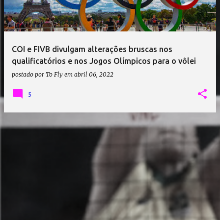
a
g
e
COI e FIVB divulgam alterações bruscas nos
n
qualificatórios e nos Jogos Olímpicos para o vôlei
s
postado por
To Fly
em
abril 06, 2022
5