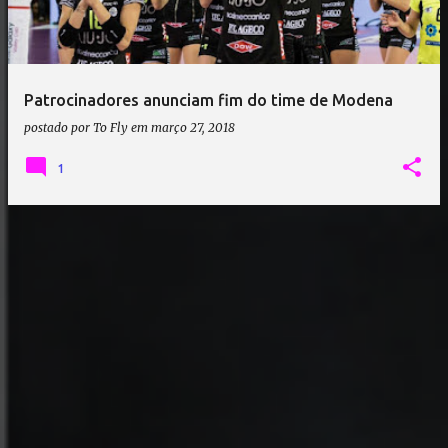
a
g
e
Patrocinadores anunciam fim do time de Modena
n
postado por
To Fly
em
março 27, 2018
s
1