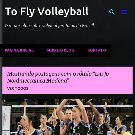
To Fly Volleyball
Pular para o conteúdo principal
O maior blog sobre voleibol feminino do Brasil!
PÁGINA INICIAL
SOBRE O BLOG
CONTATO
Mostrando postagens com o rótulo
Liu Jo
Nordmeccanica Modena
VER TODOS
P
o
s
t