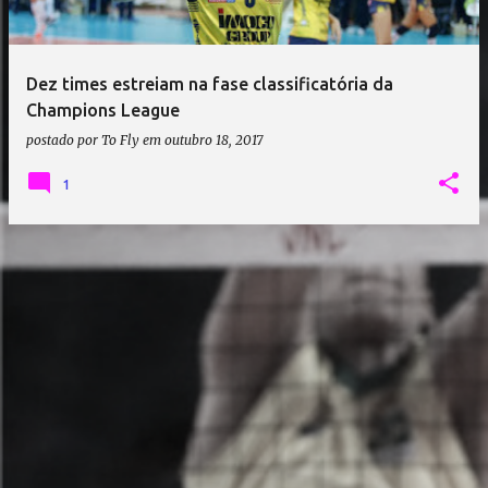
a
g
e
Dez times estreiam na fase classificatória da
n
Champions League
s
postado por
To Fly
em
outubro 18, 2017
1