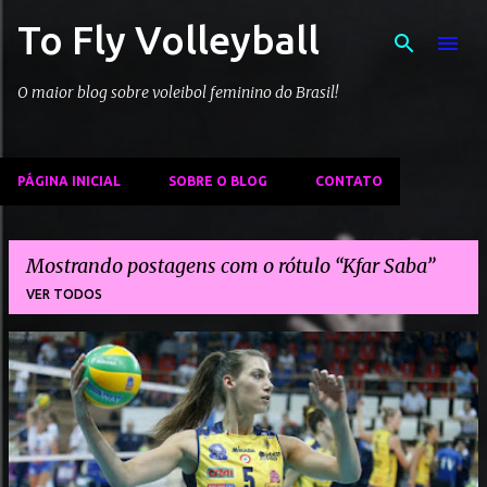
To Fly Volleyball
Pular para o conteúdo principal
O maior blog sobre voleibol feminino do Brasil!
PÁGINA INICIAL
SOBRE O BLOG
CONTATO
Mostrando postagens com o rótulo
Kfar Saba
VER TODOS
P
o
s
t