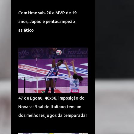
TURQUIA VÔLEI
DÍNAMO KAZAN
Com time sub-20 e MVP de 19
LIGA CHINESA
MUNDIAL
anos, Japão é pentacampeão
MUNDIAL DE VÔLEI 2018
asiático
POMÌ CASALMAGGIORE
CEV CHAMPIONS LEAGUE
CORÉIA DO SUL
SUPERLIGA 2017/2018
CAMPONESA MINAS
POLÔNIA
SÉRVIA VÔLEI
47 de Egonu, 40x38, imposição do
SUPERLIGA FEMININA DE VÔLEI
Novara: final do Italiano tem um
HINODE BARUERI
ITAMBÉ MINAS
dos melhores jogos da temporada!
ITÁLIA VÔLEI
LIGA ITALIANA DE VÔLEI
CHEMIK POLICE