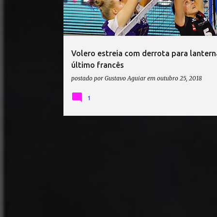
t
a
g
e
Volero estreia com derrota para lanter
n
último francês
s
postado por
Gustavo Aguiar
em
outubro 25, 2018
1