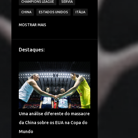
CHAMPIONS LEAGUE
SÉRVIA
CHINA
ESTADOS UNIDOS
ITÁLIA
CAMPEONATO ITALIANO DE VÔLEI
MOSTRAR MAIS
IMOCO VOLLEY CONEGLIANO
BRASIL
VAKIFBANK SK
ECZACIBASI VITRA
Destaques:
HOLANDA
JAPÃO
IGOR VOLLEY NOVARA
LESÕES
TURQUIA
DENTIL PRAIA CLUBE
É CAMPEÃO!
CAMPEONATO TURCO DE VÔLEI
COPA DO MUNDO
ALEMANHA VÔLEI
Uma análise diferente do massacre
CHINA VÔLEI
LIGA RUSSA DE VÔLEI
da China sobre os EUA na Copa do
LIGA DAS NAÇÕES DE VÔLEI
Mundo
FENERBAHÇE SPOR KULUBU