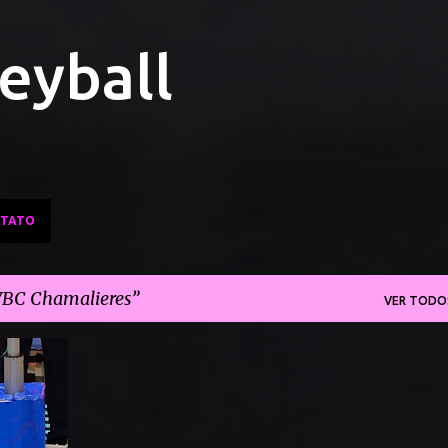
Pular para o conteúdo principal
leyball
TATO
VBC Chamalieres
VER TODO
+