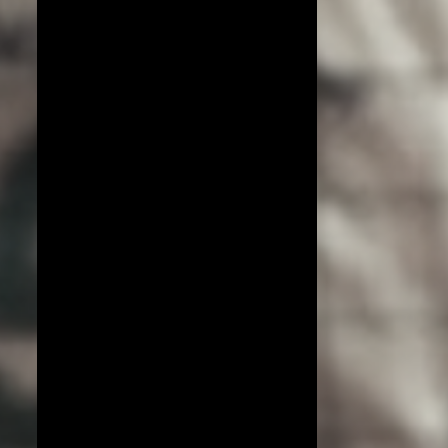
COPA DO MUNDO DE VÔLEI 2019
ESPECIAL!
EXCLUSIVO
JIANGSU
LIGA AZERI
LIGA COREANA
LIGA JAPONESA
PORTO RICO
YENISEI KRASNOYARSK
BEIJING BAIC MOTORS
JT MARVELOUS
LIAONING
LIGA BRASILEIRA
OSASCO AUDAX
AMISTOSOS (CLUBES)
ARGÉLIA
BRANKICA MIHAJLOVIC
CAMPEONATO ASIÁTICO
IMOCO CONEGLIANO
JOGOS OLÍMPICOS 2016