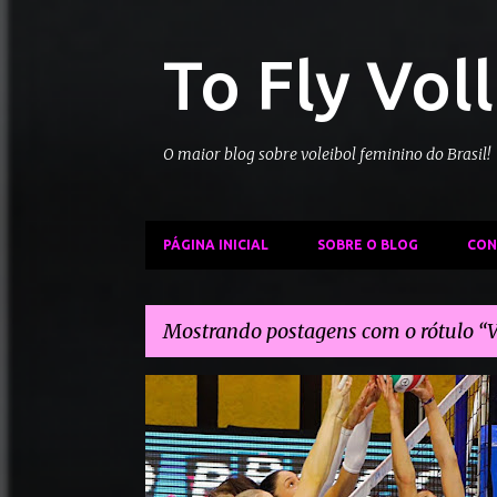
To Fly Vol
O maior blog sobre voleibol feminino do Brasil!
PÁGINA INICIAL
SOBRE O BLOG
CON
Mostrando postagens com o rótulo
P
CAMPEONATO FRANCÊS DE VÔLEI
VBC CHAMALIERES
o
VOLERO LE CANNET
s