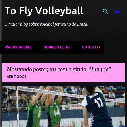
To Fly Volleyball
Pular para o conteúdo principal
O maior blog sobre voleibol feminino do Brasil!
PÁGINA INICIAL
SOBRE O BLOG
CONTATO
Mostrando postagens com o rótulo
Hungria
VER TODOS
P
o
s
t