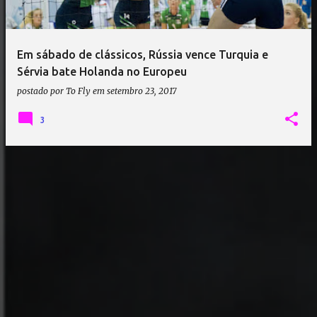
a
g
e
Em sábado de clássicos, Rússia vence Turquia e
n
Sérvia bate Holanda no Europeu
s
postado por
To Fly
em
setembro 23, 2017
3