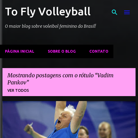
To Fly Volleyball
Pular para o conteúdo principal
O maior blog sobre voleibol feminino do Brasil!
PÁGINA INICIAL
SOBRE O BLOG
CONTATO
Mostrando postagens com o rótulo
Vadim
Pankov
VER TODOS
P
o
s
t