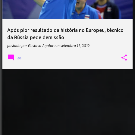
a
g
e
Após pior resultado da história no Europeu, técnico
n
da Rússia pede demissão
s
postado por
Gustavo Aguiar
em
setembro 11, 2019
26