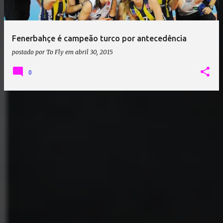
a
g
e
Fenerbahçe é campeão turco por antecedência
n
postado por
To Fly
em
abril 30, 2015
s
0