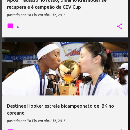
Após fracasso no russo, Dínamo Krasnodar se
recupera e é campeão da CEV Cup
postado por
To Fly
em
abril 12, 2015
4
Destinee Hooker estrela bicampeonato de IBK no
coreano
postado por
To Fly
em
abril 12, 2015