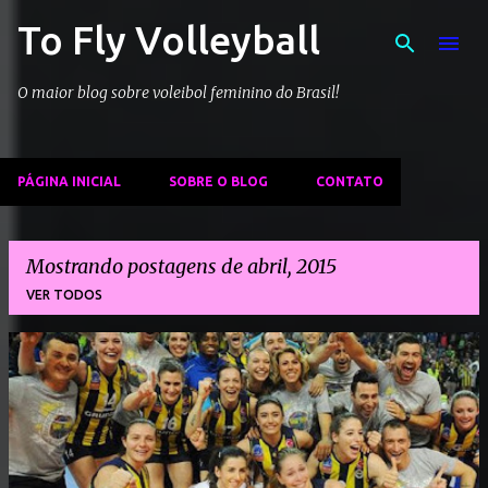
To Fly Volleyball
Pular para o conteúdo principal
O maior blog sobre voleibol feminino do Brasil!
PÁGINA INICIAL
SOBRE O BLOG
CONTATO
Mostrando postagens de abril, 2015
VER TODOS
P
o
s
t