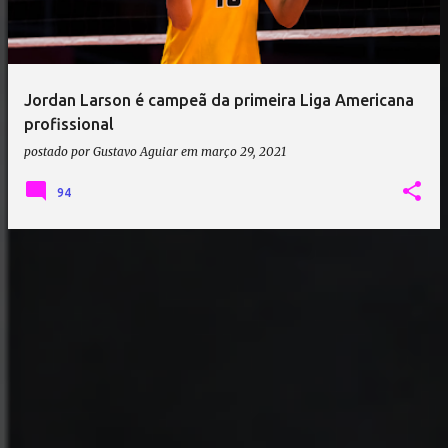
a
g
e
Jordan Larson é campeã da primeira Liga Americana
n
profissional
s
postado por
Gustavo Aguiar
em
março 29, 2021
94