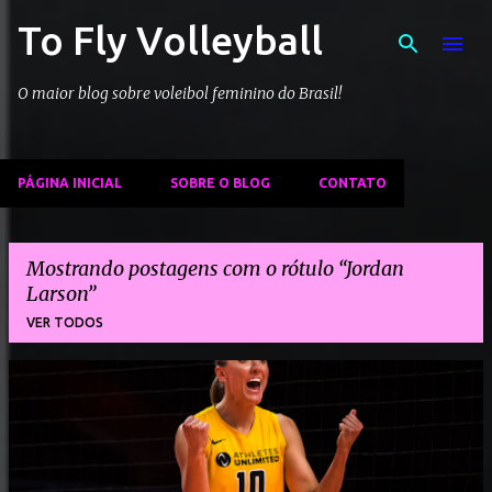
To Fly Volleyball
Pular para o conteúdo principal
O maior blog sobre voleibol feminino do Brasil!
PÁGINA INICIAL
SOBRE O BLOG
CONTATO
Mostrando postagens com o rótulo
Jordan
Larson
VER TODOS
P
o
s
t