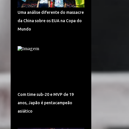
TURQUIA VÔLEI
DÍNAMO KAZAN
Uma análise diferente do massacre
LIGA CHINESA
MUNDIAL
da China sobre os EUA na Copa do
MUNDIAL DE VÔLEI 2018
Mundo
POMÌ CASALMAGGIORE
CEV CHAMPIONS LEAGUE
CORÉIA DO SUL
SUPERLIGA 2017/2018
CAMPONESA MINAS
POLÔNIA
SÉRVIA VÔLEI
Com time sub-20 e MVP de 19
SUPERLIGA FEMININA DE VÔLEI
anos, Japão é pentacampeão
HINODE BARUERI
ITAMBÉ MINAS
asiático
ITÁLIA VÔLEI
LIGA ITALIANA DE VÔLEI
CHEMIK POLICE