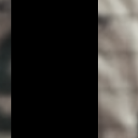
COPA DO MUNDO DE VÔLEI 2019
ESPECIAL!
EXCLUSIVO
JIANGSU
LIGA AZERI
LIGA COREANA
LIGA JAPONESA
PORTO RICO
YENISEI KRASNOYARSK
BEIJING BAIC MOTORS
JT MARVELOUS
LIAONING
LIGA BRASILEIRA
OSASCO AUDAX
AMISTOSOS (CLUBES)
ARGÉLIA
BRANKICA MIHAJLOVIC
CAMPEONATO ASIÁTICO
IMOCO CONEGLIANO
JOGOS OLÍMPICOS 2016