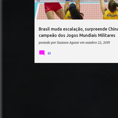
t
a
g
e
Brasil muda escalação, surpreende China
n
campeão dos Jogos Mundiais Militares
s
postado por
Gustavo Aguiar
em
outubro 22, 2019
43