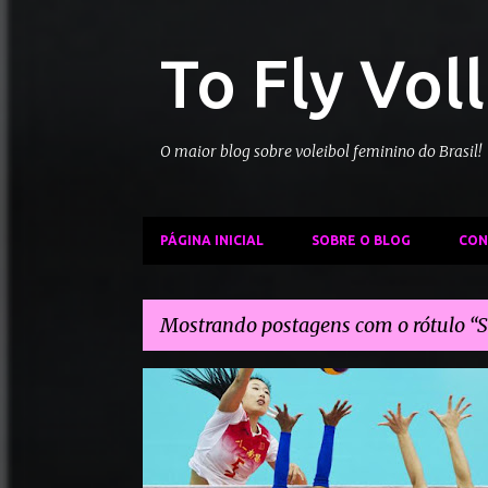
To Fly Vol
O maior blog sobre voleibol feminino do Brasil!
PÁGINA INICIAL
SOBRE O BLOG
CON
Mostrando postagens com o rótulo
S
P
CHINA VÔLEI
SELEÇÃO BRASILEIRA DE VÔLEI FEMININ
o
SELEÇÃO MILITAR
s