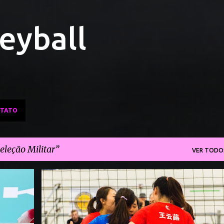
Pular para o conteúdo principal
leyball
TATO
eleção Militar
VER TODO
O
CHINA VÔLEI
MUNDIAL MILITAR
+
SELEÇÃO BRASILEIRA DE VÔLEI
SELEÇÃO MILITAR
+