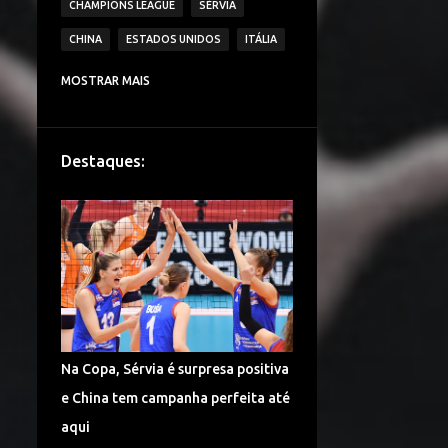
CHAMPIONS LEAGUE
SÉRVIA
CHINA
ESTADOS UNIDOS
ITÁLIA
CAMPEONATO ITALIANO DE VÔLEI
MOSTRAR MAIS
IMOCO VOLLEY CONEGLIANO
BRASIL
VAKIFBANK SK
ECZACIBASI VITRA
Destaques:
HOLANDA
JAPÃO
IGOR VOLLEY NOVARA
LESÕES
TURQUIA
DENTIL PRAIA CLUBE
É CAMPEÃO!
CAMPEONATO TURCO DE VÔLEI
COPA DO MUNDO
ALEMANHA VÔLEI
Na Copa, Sérvia é surpresa positiva
CHINA VÔLEI
LIGA RUSSA DE VÔLEI
e China tem campanha perfeita até
LIGA DAS NAÇÕES DE VÔLEI
aqui
FENERBAHÇE SPOR KULUBU