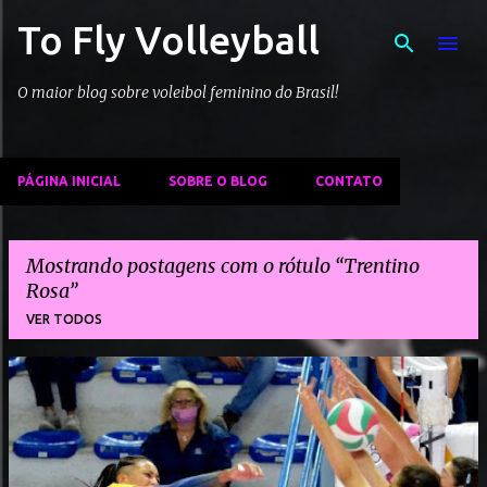
To Fly Volleyball
Pular para o conteúdo principal
O maior blog sobre voleibol feminino do Brasil!
PÁGINA INICIAL
SOBRE O BLOG
CONTATO
Mostrando postagens com o rótulo
Trentino
Rosa
VER TODOS
P
o
s
t