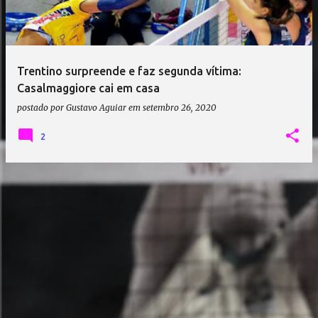
a
g
e
Trentino surpreende e faz segunda vítima:
n
Casalmaggiore cai em casa
s
postado por
Gustavo Aguiar
em
setembro 26, 2020
2