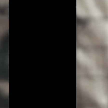
COPA DO MUNDO DE VÔLEI 2019
ESPECIAL!
EXCLUSIVO
JIANGSU
LIGA AZERI
LIGA COREANA
LIGA JAPONESA
PORTO RICO
YENISEI KRASNOYARSK
BEIJING BAIC MOTORS
JT MARVELOUS
LIAONING
LIGA BRASILEIRA
OSASCO AUDAX
AMISTOSOS (CLUBES)
ARGÉLIA
BRANKICA MIHAJLOVIC
CAMPEONATO ASIÁTICO
IMOCO CONEGLIANO
JOGOS OLÍMPICOS 2016