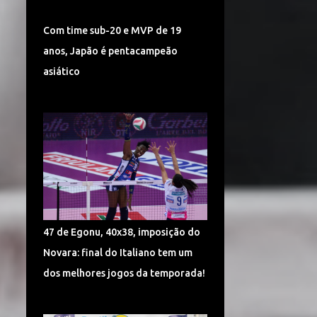
TURQUIA VÔLEI
DÍNAMO KAZAN
Com time sub-20 e MVP de 19
LIGA CHINESA
MUNDIAL
anos, Japão é pentacampeão
MUNDIAL DE VÔLEI 2018
asiático
POMÌ CASALMAGGIORE
CEV CHAMPIONS LEAGUE
CORÉIA DO SUL
SUPERLIGA 2017/2018
CAMPONESA MINAS
POLÔNIA
SÉRVIA VÔLEI
47 de Egonu, 40x38, imposição do
SUPERLIGA FEMININA DE VÔLEI
Novara: final do Italiano tem um
HINODE BARUERI
ITAMBÉ MINAS
dos melhores jogos da temporada!
ITÁLIA VÔLEI
LIGA ITALIANA DE VÔLEI
CHEMIK POLICE