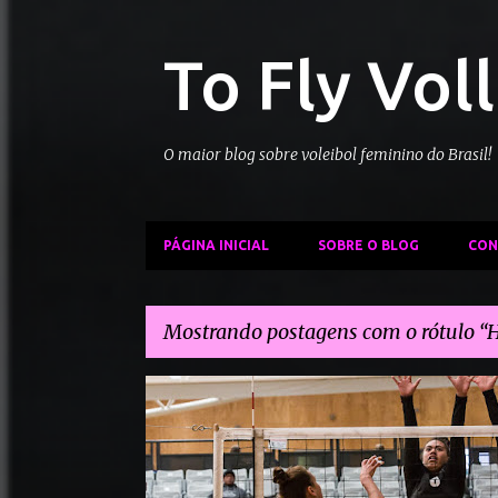
To Fly Vol
O maior blog sobre voleibol feminino do Brasil!
PÁGINA INICIAL
SOBRE O BLOG
CON
Mostrando postagens com o rótulo
H
P
HARBOUR RIDERS
LOGAN TOM
o
s