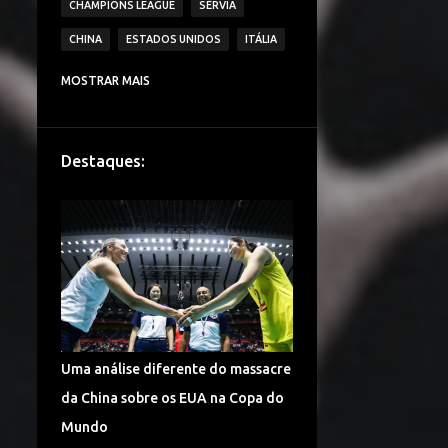
CHAMPIONS LEAGUE
SÉRVIA
CHINA
ESTADOS UNIDOS
ITÁLIA
CAMPEONATO ITALIANO DE VÔLEI
MOSTRAR MAIS
IMOCO VOLLEY CONEGLIANO
BRASIL
VAKIFBANK SK
ECZACIBASI VITRA
Destaques:
HOLANDA
JAPÃO
IGOR VOLLEY NOVARA
LESÕES
TURQUIA
DENTIL PRAIA CLUBE
É CAMPEÃO!
CAMPEONATO TURCO DE VÔLEI
COPA DO MUNDO
ALEMANHA VÔLEI
Uma análise diferente do massacre
CHINA VÔLEI
LIGA RUSSA DE VÔLEI
da China sobre os EUA na Copa do
LIGA DAS NAÇÕES DE VÔLEI
Mundo
FENERBAHÇE SPOR KULUBU