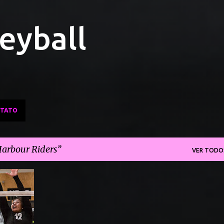
Pular para o conteúdo principal
leyball
TATO
arbour Riders
VER TODO