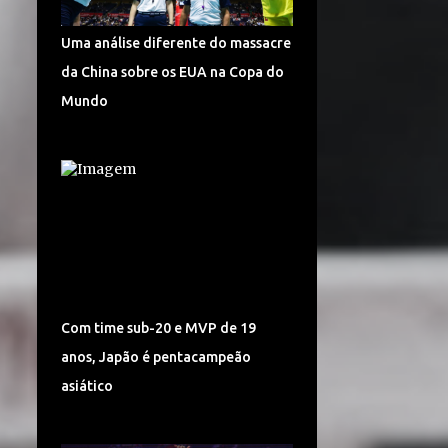
TURQUIA VÔLEI
DÍNAMO KAZAN
Uma análise diferente do massacre
LIGA CHINESA
MUNDIAL
da China sobre os EUA na Copa do
MUNDIAL DE VÔLEI 2018
Mundo
POMÌ CASALMAGGIORE
CEV CHAMPIONS LEAGUE
CORÉIA DO SUL
SUPERLIGA 2017/2018
CAMPONESA MINAS
POLÔNIA
SÉRVIA VÔLEI
Com time sub-20 e MVP de 19
SUPERLIGA FEMININA DE VÔLEI
anos, Japão é pentacampeão
HINODE BARUERI
ITAMBÉ MINAS
asiático
ITÁLIA VÔLEI
LIGA ITALIANA DE VÔLEI
CHEMIK POLICE