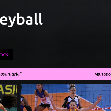
Pular para o conteúdo principal
leyball
TATO
osamaria
VER TODO
+
8
BRB BRASÍLIA VÔLEI
CAMPONESA MINAS
+
6