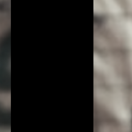
COPA DO MUNDO DE VÔLEI 2019
ESPECIAL!
EXCLUSIVO
JIANGSU
LIGA AZERI
LIGA COREANA
LIGA JAPONESA
PORTO RICO
YENISEI KRASNOYARSK
BEIJING BAIC MOTORS
JT MARVELOUS
LIAONING
LIGA BRASILEIRA
OSASCO AUDAX
AMISTOSOS (CLUBES)
ARGÉLIA
BRANKICA MIHAJLOVIC
CAMPEONATO ASIÁTICO
IMOCO CONEGLIANO
JOGOS OLÍMPICOS 2016