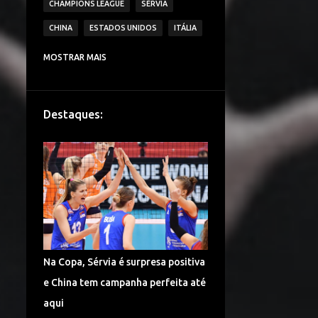
CHAMPIONS LEAGUE
SÉRVIA
CHINA
ESTADOS UNIDOS
ITÁLIA
CAMPEONATO ITALIANO DE VÔLEI
MOSTRAR MAIS
IMOCO VOLLEY CONEGLIANO
BRASIL
VAKIFBANK SK
ECZACIBASI VITRA
Destaques:
HOLANDA
JAPÃO
IGOR VOLLEY NOVARA
LESÕES
TURQUIA
DENTIL PRAIA CLUBE
É CAMPEÃO!
CAMPEONATO TURCO DE VÔLEI
COPA DO MUNDO
ALEMANHA VÔLEI
Na Copa, Sérvia é surpresa positiva
CHINA VÔLEI
LIGA RUSSA DE VÔLEI
e China tem campanha perfeita até
LIGA DAS NAÇÕES DE VÔLEI
aqui
FENERBAHÇE SPOR KULUBU