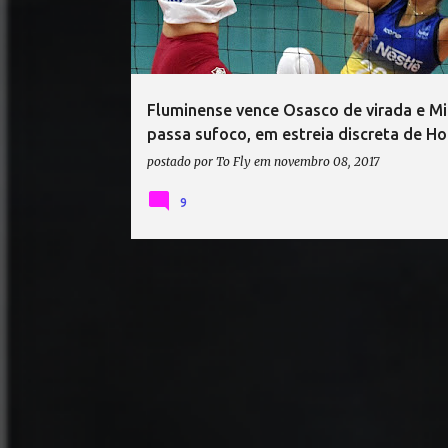
t
a
g
e
Fluminense vence Osasco de virada e M
n
passa sufoco, em estreia discreta de H
s
postado por
To Fly
em
novembro 08, 2017
9