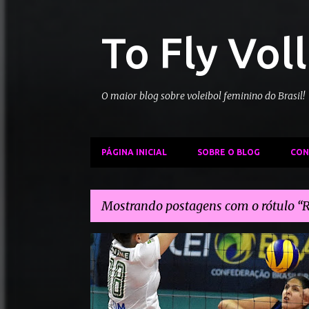
To Fly Vol
O maior blog sobre voleibol feminino do Brasil!
PÁGINA INICIAL
SOBRE O BLOG
CON
Mostrando postagens com o rótulo
R
P
CAMPONESA MINAS
DENTIL PRAIA CLUBE
o
s