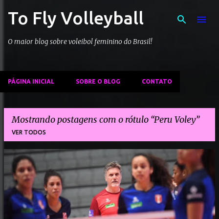
To Fly Volleyball
Pular para o conteúdo principal
O maior blog sobre voleibol feminino do Brasil!
PÁGINA INICIAL
SOBRE O BLOG
CONTATO
Mostrando postagens com o rótulo
Peru Voley
VER TODOS
P
o
s
t