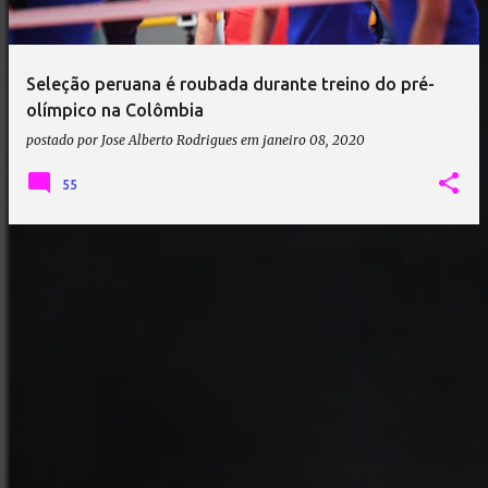
a
g
e
Seleção peruana é roubada durante treino do pré-
n
olímpico na Colômbia
s
postado por
Jose Alberto Rodrigues
em
janeiro 08, 2020
55