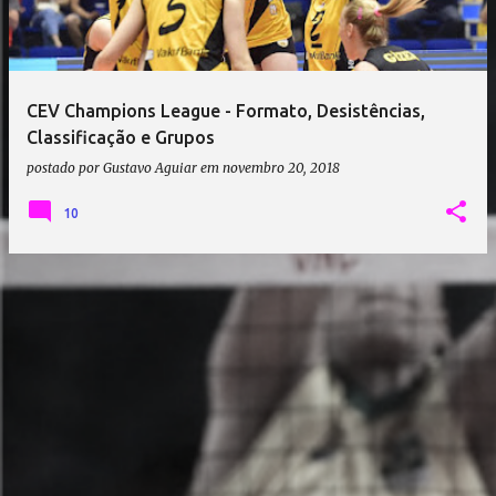
a
g
e
CEV Champions League - Formato, Desistências,
n
Classificação e Grupos
s
postado por
Gustavo Aguiar
em
novembro 20, 2018
10