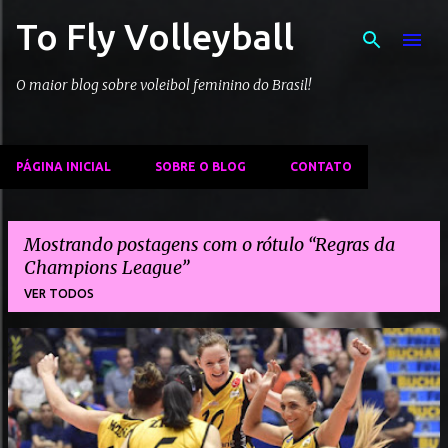
To Fly Volleyball
Pular para o conteúdo principal
O maior blog sobre voleibol feminino do Brasil!
PÁGINA INICIAL
SOBRE O BLOG
CONTATO
Mostrando postagens com o rótulo
Regras da
Champions League
VER TODOS
P
o
s
t