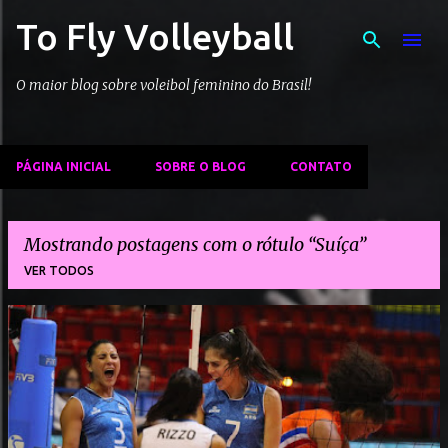
To Fly Volleyball
Pular para o conteúdo principal
O maior blog sobre voleibol feminino do Brasil!
PÁGINA INICIAL
SOBRE O BLOG
CONTATO
Mostrando postagens com o rótulo
Suíça
VER TODOS
P
o
s
t