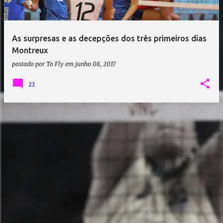
a
g
e
As surpresas e as decepções dos três primeiros dias
n
Montreux
s
postado por
To Fly
em
junho 08, 2017
23