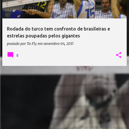
a
g
e
Rodada do turco tem confronto de brasileiras e
n
estrelas poupadas pelos gigantes
s
postado por
To Fly
em
novembro 04, 2017
0