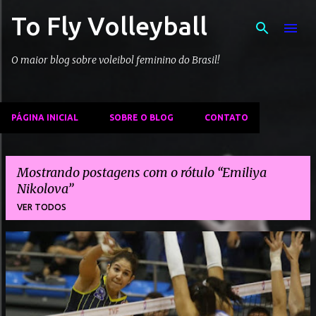
To Fly Volleyball
Pular para o conteúdo principal
O maior blog sobre voleibol feminino do Brasil!
PÁGINA INICIAL
SOBRE O BLOG
CONTATO
Mostrando postagens com o rótulo
Emiliya
Nikolova
VER TODOS
P
o
s
t