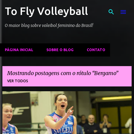
To Fly Volleyball
Pular para o conteúdo principal
O maior blog sobre voleibol feminino do Brasil!
PÁGINA INICIAL
SOBRE O BLOG
CONTATO
Mostrando postagens com o rótulo
Bergamo
VER TODOS
P
o
s
t