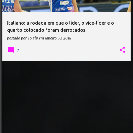
a
g
e
Italiano: a rodada em que o líder, o vice-líder e o
n
quarto colocado foram derrotados
s
postado por
To Fly
em
janeiro 30, 2018
7