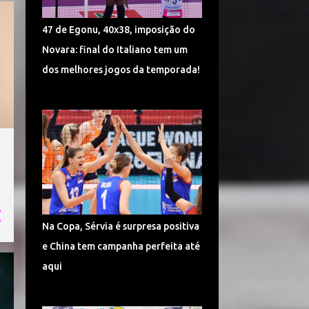
TURQUIA VÔLEI
DÍNAMO KAZAN
47 de Egonu, 40x38, imposição do
LIGA CHINESA
MUNDIAL
Novara: final do Italiano tem um
MUNDIAL DE VÔLEI 2018
dos melhores jogos da temporada!
POMÌ CASALMAGGIORE
CEV CHAMPIONS LEAGUE
CORÉIA DO SUL
SUPERLIGA 2017/2018
CAMPONESA MINAS
POLÔNIA
SÉRVIA VÔLEI
Na Copa, Sérvia é surpresa positiva
SUPERLIGA FEMININA DE VÔLEI
e China tem campanha perfeita até
HINODE BARUERI
ITAMBÉ MINAS
aqui
ITÁLIA VÔLEI
LIGA ITALIANA DE VÔLEI
CHEMIK POLICE