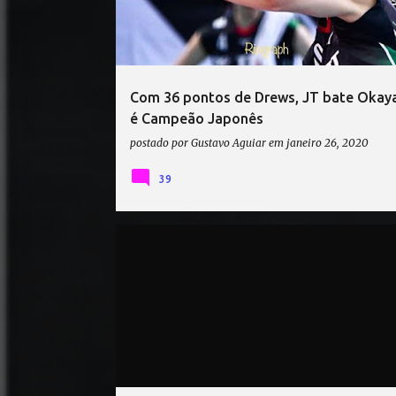
t
a
g
e
Com 36 pontos de Drews, JT bate Okay
n
é Campeão Japonês
s
postado por
Gustavo Aguiar
em
janeiro 26, 2020
39
ANNIE DREWS
CAMPEONATO JAPONÊS DE VÔLEI
HARUKA MIYASHITA
KATARINA BARUN
SINEAD JACK