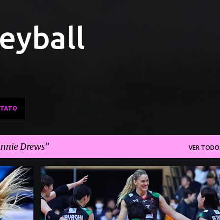
Pular para o conteúdo principal
leyball
TATO
nnie Drews
VER TODO
AGEO MEDICS
ANNIE DREWS
+
3
+