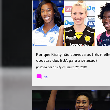
AIYANA WHITNEY
ANNIE DREWS
Por que Kiraly não convoca as três melh
opostas dos EUA para a seleção?
postado por
To Fly
em
maio 28, 2018
36
ANNIE DREWS
CAMILLA MINGARDI