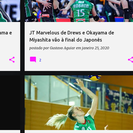
ama e
JT Marvelous de Drews e Okayama de
Miyashita vão à final do Japonês
postado por
Gustavo Aguiar
em
janeiro 25, 2020
2
ANNIE DREWS
CAMPEONATO JAPONÊS DE VÔLEI
+
DENSO AIRYBEES
JT MARVELOUS
+