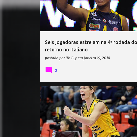
Seis jogadoras estreiam na 4ª rodada d
returno no Italiano
postado por
To Fly
em
janeiro 19, 2018
2
ANNIE DREWS
LIGA ITALIANA DE VÔLEI
SAB VOLLEY LEGNANO
SONJA NEWCOMBE