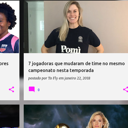
+
2
ALEKSANDRA WANCZYK
ANNIE DREWS
+
3
ores
7 jogadoras que mudaram de time no mesmo
campeonato nesta temporada
postado por
To Fly
em
janeiro 22, 2018
0
+
7
ANNIE DREWS
LIGA ITALIANA DE VÔLEI
POMÌ CASALMAGGIORE
SARAH PAVAN
+