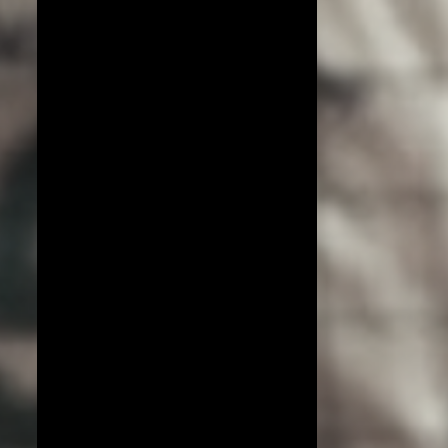
COPA DO MUNDO DE VÔLEI 2019
ESPECIAL!
EXCLUSIVO
JIANGSU
LIGA AZERI
LIGA COREANA
LIGA JAPONESA
PORTO RICO
YENISEI KRASNOYARSK
BEIJING BAIC MOTORS
JT MARVELOUS
LIAONING
LIGA BRASILEIRA
OSASCO AUDAX
AMISTOSOS (CLUBES)
ARGÉLIA
BRANKICA MIHAJLOVIC
CAMPEONATO ASIÁTICO
IMOCO CONEGLIANO
JOGOS OLÍMPICOS 2016