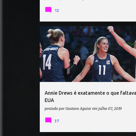
12
ANNIE DREWS
É CAMPEÃO!
ESTADOS UNIDOS VÔ
LIGA DAS NAÇÕES DE VÔLEI 2019
VÔLEI
Annie Drews é exatamente o que faltav
EUA
postado por
Gustavo Aguiar
em
julho 07, 2019
37