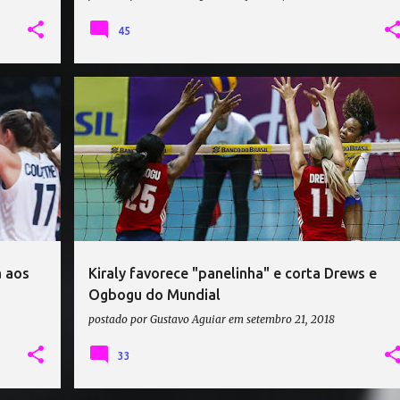
45
LEI
ANNIE DREWS
CHIAKA OGBOGU
+
1
+
a aos
Kiraly favorece "panelinha" e corta Drews e
Ogbogu do Mundial
postado por
Gustavo Aguiar
em
setembro 21, 2018
33