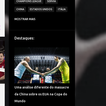
CHAMPIONS LEAGUE
SÉRVIA
CHINA
ESTADOS UNIDOS
ITÁLIA
CAMPEONATO ITALIANO DE VÔLEI
MOSTRAR MAIS
IMOCO VOLLEY CONEGLIANO
BRASIL
VAKIFBANK SK
ECZACIBASI VITRA
Destaques:
HOLANDA
JAPÃO
IGOR VOLLEY NOVARA
LESÕES
TURQUIA
DENTIL PRAIA CLUBE
É CAMPEÃO!
CAMPEONATO TURCO DE VÔLEI
COPA DO MUNDO
ALEMANHA VÔLEI
Uma análise diferente do massacre
CHINA VÔLEI
LIGA RUSSA DE VÔLEI
da China sobre os EUA na Copa do
LIGA DAS NAÇÕES DE VÔLEI
Mundo
FENERBAHÇE SPOR KULUBU