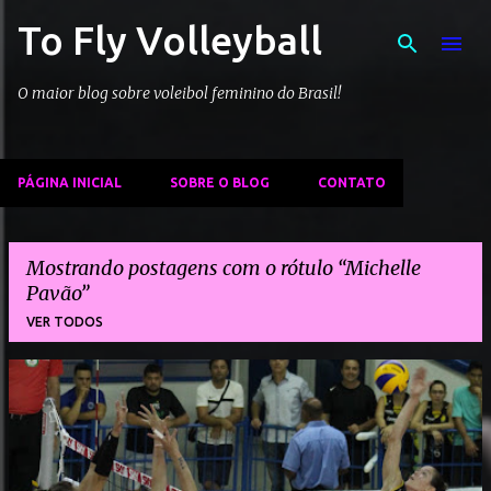
To Fly Volleyball
Pular para o conteúdo principal
O maior blog sobre voleibol feminino do Brasil!
PÁGINA INICIAL
SOBRE O BLOG
CONTATO
Mostrando postagens com o rótulo
Michelle
Pavão
VER TODOS
P
o
s
t