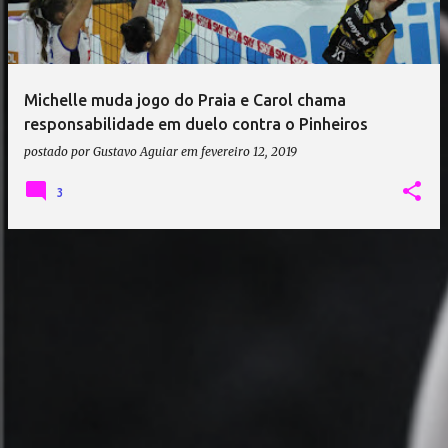
a
g
e
Michelle muda jogo do Praia e Carol chama
n
responsabilidade em duelo contra o Pinheiros
s
postado por
Gustavo Aguiar
em
fevereiro 12, 2019
3