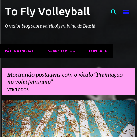
To Fly Volleyball
Pular para o conteúdo principal
O maior blog sobre voleibol feminino do Brasil!
PÁGINA INICIAL
SOBRE O BLOG
CONTATO
Mostrando postagens com o rótulo
Premiação
no vôlei feminino
VER TODOS
P
o
s
t