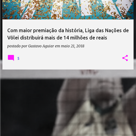
a
g
e
Com maior premiação da história, Liga das Nações de
n
Vôlei distribuirá mais de 14 milhões de reais
s
postado por
Gustavo Aguiar
em
maio 21, 2018
5