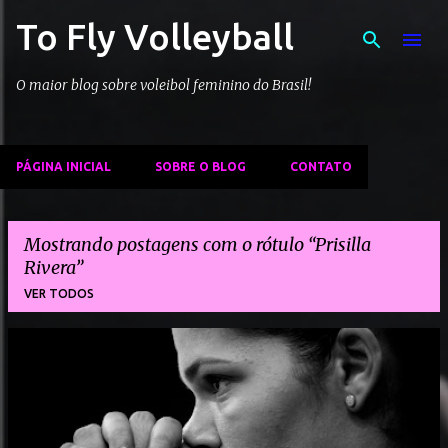
To Fly Volleyball
Pular para o conteúdo principal
O maior blog sobre voleibol feminino do Brasil!
PÁGINA INICIAL
SOBRE O BLOG
CONTATO
Mostrando postagens com o rótulo
Prisilla
Rivera
VER TODOS
P
o
s
t