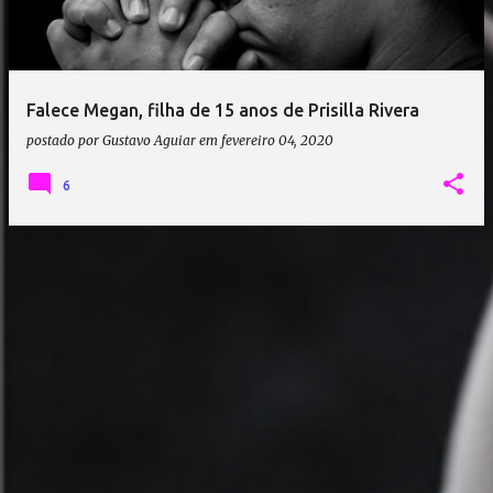
a
g
e
Falece Megan, filha de 15 anos de Prisilla Rivera
n
postado por
Gustavo Aguiar
em
fevereiro 04, 2020
s
6