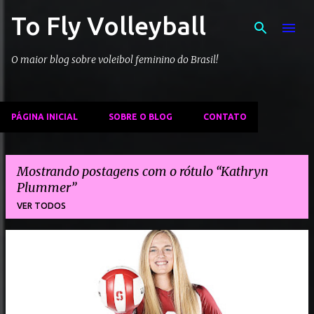
To Fly Volleyball
Pular para o conteúdo principal
O maior blog sobre voleibol feminino do Brasil!
PÁGINA INICIAL
SOBRE O BLOG
CONTATO
Mostrando postagens com o rótulo
Kathryn
Plummer
VER TODOS
P
o
s
t