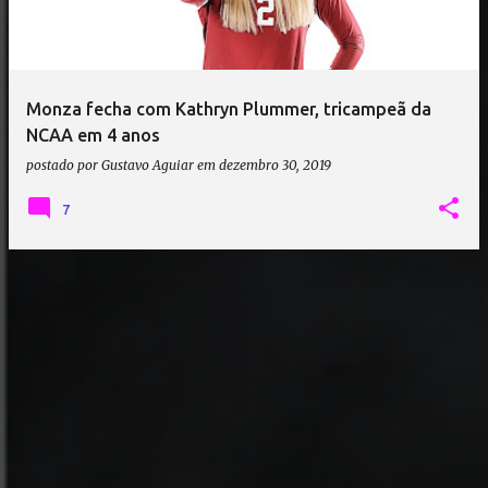
a
g
e
Monza fecha com Kathryn Plummer, tricampeã da
n
NCAA em 4 anos
s
postado por
Gustavo Aguiar
em
dezembro 30, 2019
7