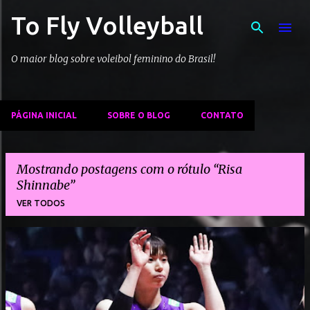
To Fly Volleyball
Pular para o conteúdo principal
O maior blog sobre voleibol feminino do Brasil!
PÁGINA INICIAL
SOBRE O BLOG
CONTATO
Mostrando postagens com o rótulo
Risa
Shinnabe
VER TODOS
P
o
s
t