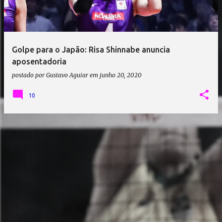
a
g
e
Golpe para o Japão: Risa Shinnabe anuncia
n
aposentadoria
s
postado por
Gustavo Aguiar
em
junho 20, 2020
10