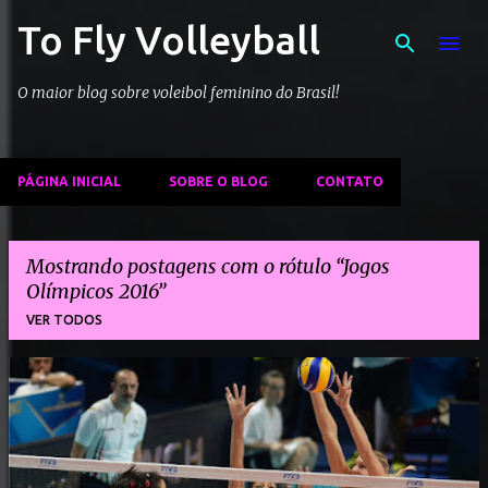
To Fly Volleyball
Pular para o conteúdo principal
O maior blog sobre voleibol feminino do Brasil!
PÁGINA INICIAL
SOBRE O BLOG
CONTATO
Mostrando postagens com o rótulo
Jogos
Olímpicos 2016
VER TODOS
P
o
s
t