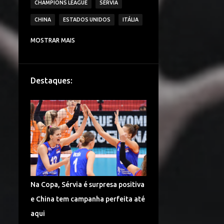
CHAMPIONS LEAGUE
SÉRVIA
CHINA
ESTADOS UNIDOS
ITÁLIA
CAMPEONATO ITALIANO DE VÔLEI
MOSTRAR MAIS
IMOCO VOLLEY CONEGLIANO
BRASIL
VAKIFBANK SK
ECZACIBASI VITRA
Destaques:
HOLANDA
JAPÃO
IGOR VOLLEY NOVARA
LESÕES
TURQUIA
DENTIL PRAIA CLUBE
É CAMPEÃO!
CAMPEONATO TURCO DE VÔLEI
COPA DO MUNDO
ALEMANHA VÔLEI
Na Copa, Sérvia é surpresa positiva
CHINA VÔLEI
LIGA RUSSA DE VÔLEI
e China tem campanha perfeita até
LIGA DAS NAÇÕES DE VÔLEI
aqui
FENERBAHÇE SPOR KULUBU