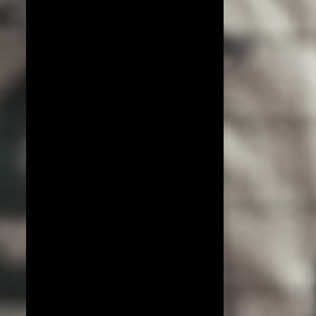
COPA DO MUNDO DE VÔLEI 2019
ESPECIAL!
EXCLUSIVO
JIANGSU
LIGA AZERI
LIGA COREANA
LIGA JAPONESA
PORTO RICO
YENISEI KRASNOYARSK
BEIJING BAIC MOTORS
JT MARVELOUS
LIAONING
LIGA BRASILEIRA
OSASCO AUDAX
AMISTOSOS (CLUBES)
ARGÉLIA
BRANKICA MIHAJLOVIC
CAMPEONATO ASIÁTICO
IMOCO CONEGLIANO
JOGOS OLÍMPICOS 2016