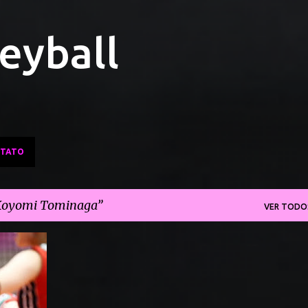
Pular para o conteúdo principal
leyball
TATO
Koyomi Tominaga
VER TODO