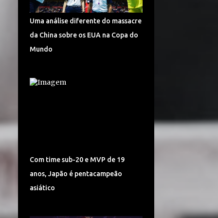
TURQUIA VÔLEI
DÍNAMO KAZAN
Uma análise diferente do massacre
LIGA CHINESA
MUNDIAL
da China sobre os EUA na Copa do
MUNDIAL DE VÔLEI 2018
Mundo
POMÌ CASALMAGGIORE
CEV CHAMPIONS LEAGUE
CORÉIA DO SUL
SUPERLIGA 2017/2018
CAMPONESA MINAS
POLÔNIA
SÉRVIA VÔLEI
Com time sub-20 e MVP de 19
SUPERLIGA FEMININA DE VÔLEI
anos, Japão é pentacampeão
HINODE BARUERI
ITAMBÉ MINAS
asiático
ITÁLIA VÔLEI
LIGA ITALIANA DE VÔLEI
CHEMIK POLICE