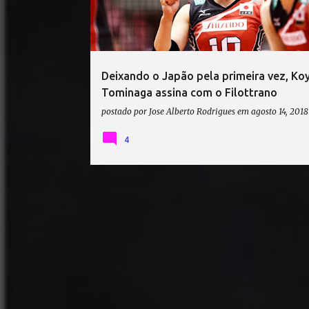
t
a
g
e
Deixando o Japão pela primeira vez, Ko
n
Tominaga assina com o Filottrano
s
postado por
Jose Alberto Rodrigues
em
agosto 14, 2018
4