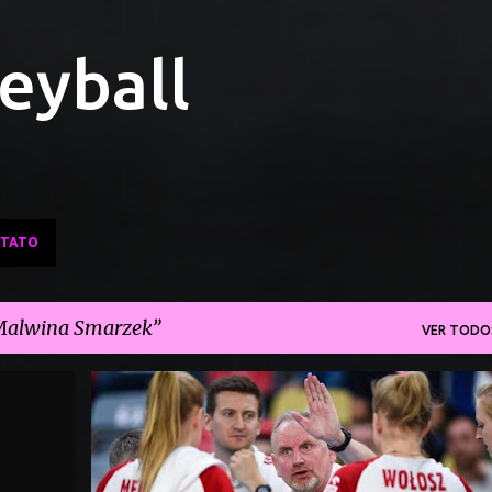
Pular para o conteúdo principal
leyball
TATO
alwina Smarzek
VER TODO
AGNIESKA KAKOLEWSKA
ESPECIAL!
+
4