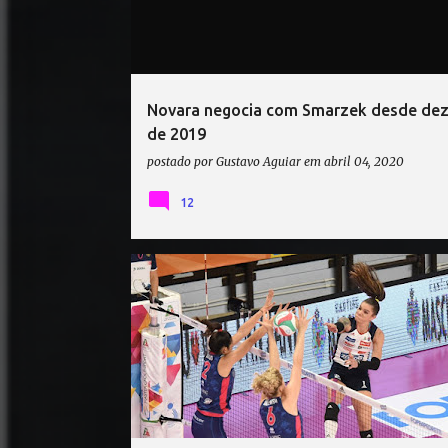
t
a
g
e
Novara negocia com Smarzek desde de
n
de 2019
s
postado por
Gustavo Aguiar
em
abril 04, 2020
12
CAMPEONATO ITALIANO DE VÔLEI
MALWINA SMARZ
SAVINO DEL BENE SCANDICCI
ZANETTI BERGAMO