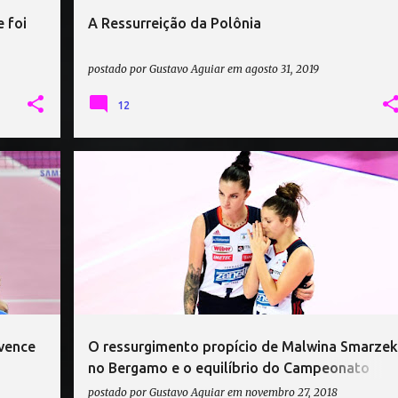
 foi
A Ressurreição da Polônia
postado por
Gustavo Aguiar
em
agosto 31, 2019
12
+
1
CAMPEONATO ITALIANO DE VÔLEI
MALWINA SMARZEK
ZANETTI BERGAMO
+
 vence
O ressurgimento propício de Malwina Smarzek
no Bergamo e o equilíbrio do Campeonato
Italiano
postado por
Gustavo Aguiar
em
novembro 27, 2018