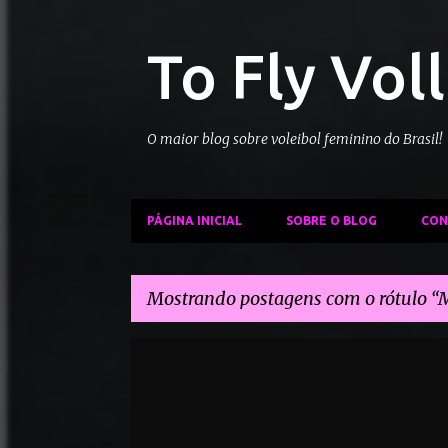
To Fly Vol
O maior blog sobre voleibol feminino do Brasil!
PÁGINA INICIAL
SOBRE O BLOG
CON
Mostrando postagens com o rótulo
M
P
MALWINA SMARZEK
MERCADO DO VÔLEI
o
s