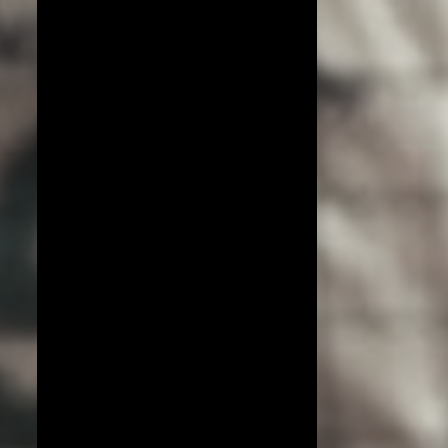
COPA DO MUNDO DE VÔLEI 2019
ESPECIAL!
EXCLUSIVO
JIANGSU
LIGA AZERI
LIGA COREANA
LIGA JAPONESA
PORTO RICO
YENISEI KRASNOYARSK
BEIJING BAIC MOTORS
JT MARVELOUS
LIAONING
LIGA BRASILEIRA
OSASCO AUDAX
AMISTOSOS (CLUBES)
ARGÉLIA
BRANKICA MIHAJLOVIC
CAMPEONATO ASIÁTICO
IMOCO CONEGLIANO
JOGOS OLÍMPICOS 2016