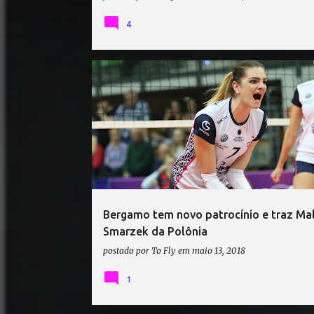
4
MALWINA SMARZEK
MERCADO DO VÔLEI
ZANETTI BERGAMO
Bergamo tem novo patrocínio e traz Ma
Smarzek da Polônia
postado por
To Fly
em
maio 13, 2018
1