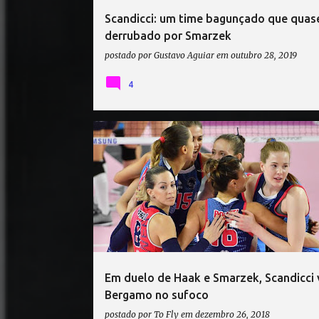
Scandicci: um time bagunçado que quase
derrubado por Smarzek
postado por
Gustavo Aguiar
em
outubro 28, 2019
4
CAMPEONATO ITALIANO DE VÔLEI
ISABELLE HAAK
Em duelo de Haak e Smarzek, Scandicci
Bergamo no sufoco
postado por
To Fly
em
dezembro 26, 2018