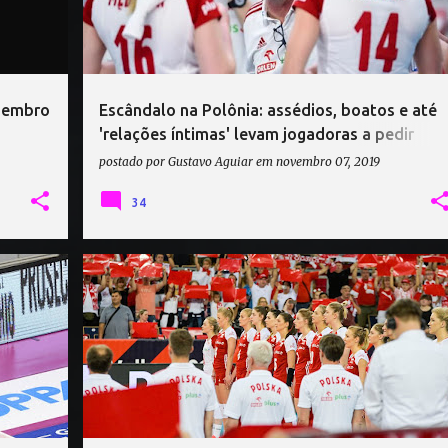
zembro
Escândalo na Polônia: assédios, boatos e até
'relações íntimas' levam jogadoras a pedir
demissão do técnico
postado por
Gustavo Aguiar
em
novembro 07, 2019
34
EK
JACEK NAWROCKI
JOANNA WOLOSZ
+
MALWINA SMARZEK
POLÔNIA VÔLEI
VÔLEI
+