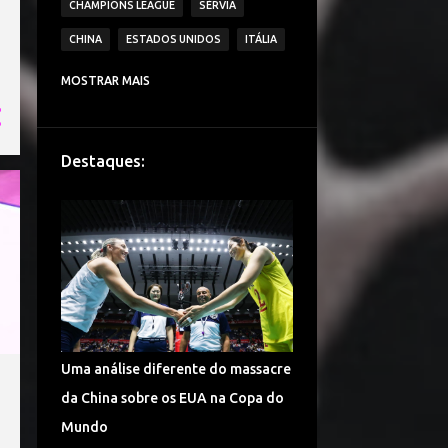
CHAMPIONS LEAGUE
SÉRVIA
CHINA
ESTADOS UNIDOS
ITÁLIA
CAMPEONATO ITALIANO DE VÔLEI
MOSTRAR MAIS
IMOCO VOLLEY CONEGLIANO
BRASIL
VAKIFBANK SK
ECZACIBASI VITRA
Destaques:
HOLANDA
JAPÃO
IGOR VOLLEY NOVARA
LESÕES
TURQUIA
DENTIL PRAIA CLUBE
É CAMPEÃO!
CAMPEONATO TURCO DE VÔLEI
COPA DO MUNDO
ALEMANHA VÔLEI
Uma análise diferente do massacre
CHINA VÔLEI
LIGA RUSSA DE VÔLEI
da China sobre os EUA na Copa do
LIGA DAS NAÇÕES DE VÔLEI
Mundo
FENERBAHÇE SPOR KULUBU