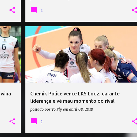
4
+
BUDOWLANI LODZ
+
2
lwina
Chemik Police vence LKS Lodz, garante
liderança e vê mau momento do rival
postado por
To Fly
em
abril 08, 2018
2