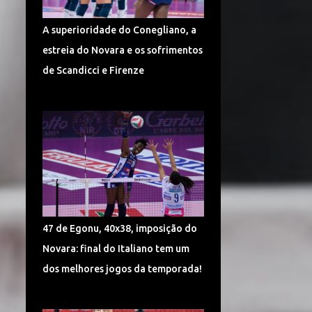
TURQUIA VÔLEI
DÍNAMO KAZAN
A superioridade do Conegliano, a
LIGA CHINESA
MUNDIAL
estreia do Novara e os sofrimentos
MUNDIAL DE VÔLEI 2018
de Scandicci e Firenze
POMÌ CASALMAGGIORE
CEV CHAMPIONS LEAGUE
CORÉIA DO SUL
SUPERLIGA 2017/2018
CAMPONESA MINAS
POLÔNIA
SÉRVIA VÔLEI
47 de Egonu, 40x38, imposição do
SUPERLIGA FEMININA DE VÔLEI
Novara: final do Italiano tem um
HINODE BARUERI
ITAMBÉ MINAS
dos melhores jogos da temporada!
ITÁLIA VÔLEI
LIGA ITALIANA DE VÔLEI
CHEMIK POLICE