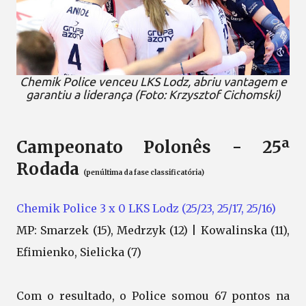
Chemik Police venceu LKS Lodz, abriu vantagem e
garantiu a liderança (Foto: Krzysztof Cichomski)
Campeonato Polonês - 25ª
Rodada
(penúltima da fase classificatória)
Chemik Police 3 x 0 LKS Lodz (25/23, 25/17, 25/16)
MP: Smarzek (15), Medrzyk (12) | Kowalinska (11),
Efimienko, Sielicka (7)
Com o resultado, o Police somou 67 pontos na