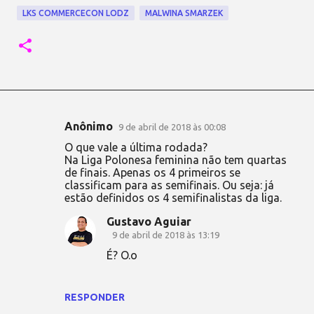
LKS COMMERCECON LODZ
MALWINA SMARZEK
Anônimo
9 de abril de 2018 às 00:08
C
O que vale a última rodada?
o
Na Liga Polonesa feminina não tem quartas
de finais. Apenas os 4 primeiros se
m
classificam para as semifinais. Ou seja: já
e
estão definidos os 4 semifinalistas da liga.
n
Gustavo Aguiar
t
9 de abril de 2018 às 13:19
á
É? O.o
r
i
RESPONDER
o