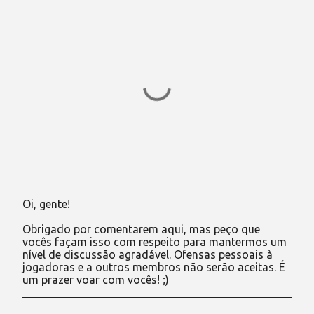
s
Oi, gente!
P
o
Obrigado por comentarem aqui, mas peço que
s
vocês façam isso com respeito para mantermos um
t
nível de discussão agradável. Ofensas pessoais à
a
jogadoras e a outros membros não serão aceitas. É
r
um prazer voar com vocês! ;)
u
m
c