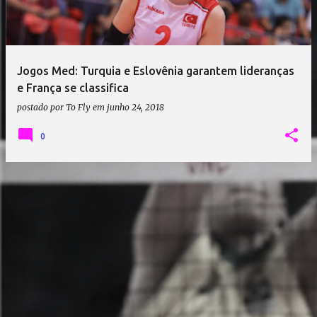
a
g
e
Jogos Med: Turquia e Eslovênia garantem lideranças
n
e França se classifica
s
postado por
To Fly
em
junho 24, 2018
0