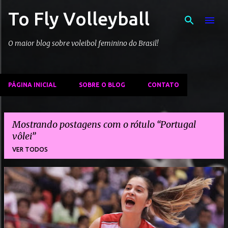
To Fly Volleyball
Pular para o conteúdo principal
O maior blog sobre voleibol feminino do Brasil!
PÁGINA INICIAL
SOBRE O BLOG
CONTATO
Mostrando postagens com o rótulo
Portugal
vôlei
VER TODOS
P
o
s
t