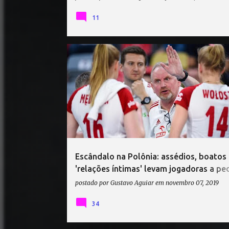
11
AGNIESKA KAKOLEWSKA
ESPECIAL!
Escândalo na Polônia: assédios, boatos 
'relações íntimas' levam jogadoras a ped
demissão do técnico
postado por
Gustavo Aguiar
em
novembro 07, 2019
34