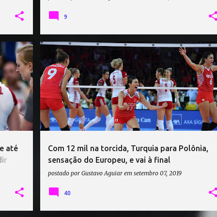
9
+
4
CAMPEONATO EUROPEU DE VÔLEI
POLÔNIA VÔLEI
TURQUIA VÔLEI
VÔLEI
+
e até
Com 12 mil na torcida, Turquia para Polônia,
ir
sensação do Europeu, e vai à final
postado por
Gustavo Aguiar
em
setembro 07, 2019
40