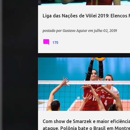
Liga das Nações de Vôlei 2019: Elencos F
postado por
Gustavo Aguiar
em
julho 02, 2019
170
MONTREUX VOLLEY MASTERS
POLÔNIA VÔLEI
RÚSSIA VÔLEI
SELEÇÃO BRASILEIRA DE VÔLEI FEMININO
Com show de Smarzek e maior eficiênci
ataque, Polônia bate o Brasil em Montr