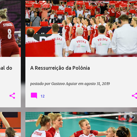
JACEK NAWROCKI
JOANNA WOLOSZ
+
MALWINA SMARZEK
POLÔNIA VÔLEI
VÔLEI
+
nal do
A Ressurreição da Polônia
postado por
Gustavo Aguiar
em
agosto 31, 2019
12
AMISTOSOS DE VÔLEI
ANDREA KOSSANYIOVA
+
2
+