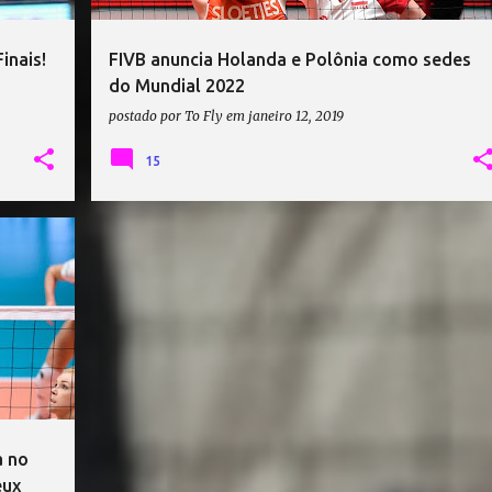
inais!
FIVB anuncia Holanda e Polônia como sedes
do Mundial 2022
postado por
To Fly
em
janeiro 12, 2019
15
+
a no
eux