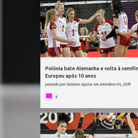
ALEMANHA VÔLEI
CAMPEONATO EUROPEU DE VÔLEI
POLÔNIA VÔLEI
VÔLEI
Polônia bate Alemanha e volta à semifi
Europeu após 10 anos
postado por
Gustavo Aguiar
em
setembro 04, 2019
6
BÉLGICA VÔLEI
CAMPEONATO EUROPEU DE VÔLEI
POLÔNIA VÔLEI
VÔLEI