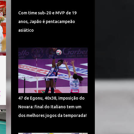
TURQUIA VÔLEI
DÍNAMO KAZAN
Com time sub-20 e MVP de 19
LIGA CHINESA
MUNDIAL
anos, Japão é pentacampeão
MUNDIAL DE VÔLEI 2018
asiático
POMÌ CASALMAGGIORE
CEV CHAMPIONS LEAGUE
CORÉIA DO SUL
SUPERLIGA 2017/2018
CAMPONESA MINAS
POLÔNIA
SÉRVIA VÔLEI
47 de Egonu, 40x38, imposição do
SUPERLIGA FEMININA DE VÔLEI
Novara: final do Italiano tem um
HINODE BARUERI
ITAMBÉ MINAS
dos melhores jogos da temporada!
ITÁLIA VÔLEI
LIGA ITALIANA DE VÔLEI
CHEMIK POLICE