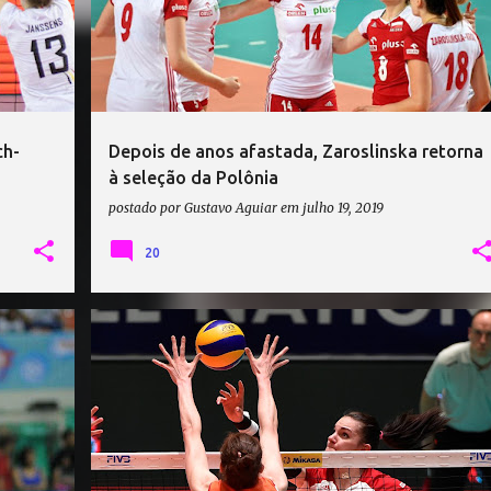
ch-
Depois de anos afastada, Zaroslinska retorna
à seleção da Polônia
postado por
Gustavo Aguiar
em
julho 19, 2019
20
+
3
FEDERAÇÃO INTERNACIONAL DE VOLEIBOL
+
1