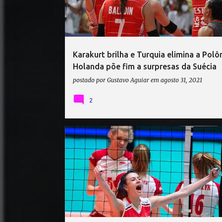
t
a
g
e
Karakurt brilha e Turquia elimina a Polôn
n
Holanda põe fim a surpresas da Suécia
s
postado por
Gustavo Aguiar
em
agosto 31, 2021
2
MERYEM BOZ
POLÔNIA VÔLEI
QUALIFICATÓRIO OLÍMPICO EUROPEU
TURQUIA VÔLEI