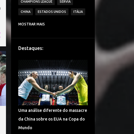
CHAMPIONS LEAGUE
SÉRVIA
m
CHINA
ESTADOS UNIDOS
ITÁLIA
CAMPEONATO ITALIANO DE VÔLEI
MOSTRAR MAIS
IMOCO VOLLEY CONEGLIANO
BRASIL
VAKIFBANK SK
ECZACIBASI VITRA
Destaques:
HOLANDA
JAPÃO
IGOR VOLLEY NOVARA
LESÕES
TURQUIA
DENTIL PRAIA CLUBE
É CAMPEÃO!
CAMPEONATO TURCO DE VÔLEI
COPA DO MUNDO
ALEMANHA VÔLEI
Uma análise diferente do massacre
CHINA VÔLEI
LIGA RUSSA DE VÔLEI
da China sobre os EUA na Copa do
LIGA DAS NAÇÕES DE VÔLEI
Mundo
FENERBAHÇE SPOR KULUBU