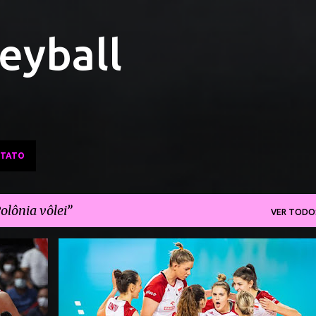
Pular para o conteúdo principal
leyball
TATO
olônia vôlei
VER TODO
AMISTOSOS
POLÔNIA VÔLEI
REPÚBLICA TCHECA VÔLEI
+