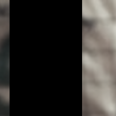
COPA DO MUNDO DE VÔLEI 2019
ESPECIAL!
EXCLUSIVO
JIANGSU
LIGA AZERI
LIGA COREANA
LIGA JAPONESA
PORTO RICO
YENISEI KRASNOYARSK
BEIJING BAIC MOTORS
JT MARVELOUS
LIAONING
LIGA BRASILEIRA
OSASCO AUDAX
AMISTOSOS (CLUBES)
ARGÉLIA
BRANKICA MIHAJLOVIC
CAMPEONATO ASIÁTICO
IMOCO CONEGLIANO
JOGOS OLÍMPICOS 2016