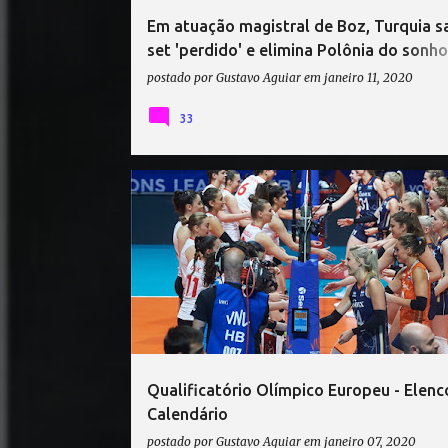
Em atuação magistral de Boz, Turquia s
set 'perdido' e elimina Polônia do sonho
olímpico
postado por
Gustavo Aguiar
em
janeiro 11, 2020
33
ALEMANHA VÔLEI
AZERBAIJÃO VÔLEI
Qualificatório Olímpico Europeu - Elenc
Calendário
postado por
Gustavo Aguiar
em
janeiro 07, 2020