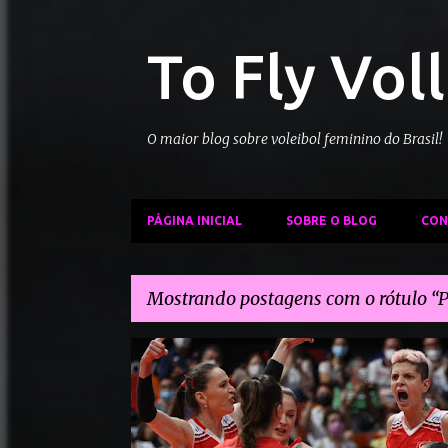
To Fly Vol
O maior blog sobre voleibol feminino do Brasil!
PÁGINA INICIAL
SOBRE O BLOG
CON
Mostrando postagens com o rótulo
P
P
CAMPEONATO EUROPEU DE VÔLEI
HOLANDA VÔLEI
o
POLÔNIA VÔLEI
SUÉCIA VÔLEI
TURQUIA VÔLEI
s