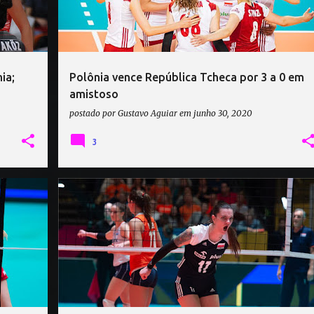
ia;
Polônia vence República Tcheca por 3 a 0 em
amistoso
postado por
Gustavo Aguiar
em
junho 30, 2020
3
BÉLGICA VÔLEI
HOLANDA VÔLEI
POLÔNIA VÔLEI
+
+
QUALIFICATÓRIO OLÍMPICO EUROPEU