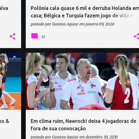
alva
Polônia cala quase 6 mil e derruba Holanda e
casa; Bélgica e Turquia fazem jogo de vida ou
morte
postado por
Gustavo Aguiar
em
janeiro 09, 2020
13
+
3
JACEK NAWROCKI
KAMILA WITKOWSKA
+
2
os &
Em clima ruim, Nawrocki deixa 4 jogadoras de
fora de sua convocação
postado por
Gustavo Aguiar
em
dezembro 30, 2019