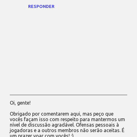
RESPONDER
Oi, gente!
P
o
Obrigado por comentarem aqui, mas peço que
s
vocês façam isso com respeito para mantermos um
t
nível de discussão agradável. Ofensas pessoais à
a
jogadoras e a outros membros não serão aceitas. É
r
um prazer voar com vocês! ;)