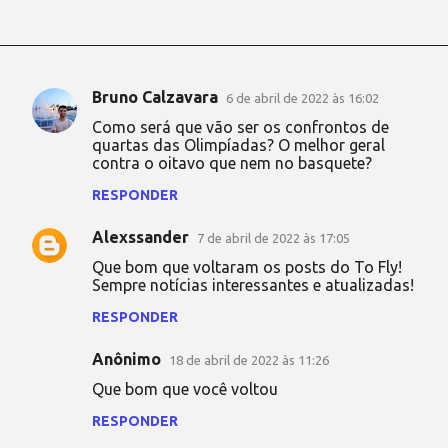
Bruno Calzavara
6 de abril de 2022 às 16:02
C
Como será que vão ser os confrontos de
o
quartas das Olimpíadas? O melhor geral
contra o oitavo que nem no basquete?
m
e
RESPONDER
n
Alexssander
7 de abril de 2022 às 17:05
t
Que bom que voltaram os posts do To Fly!
á
Sempre notícias interessantes e atualizadas!
r
RESPONDER
i
Anônimo
o
18 de abril de 2022 às 11:26
s
Que bom que você voltou
RESPONDER