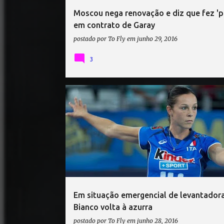
Moscou nega renovação e diz que fez 'p
em contrato de Garay
postado por
To Fly
em
junho 29, 2016
3
ITÁLIA
Em situação emergencial de levantadora
Bianco volta à azurra
postado por
To Fly
em
junho 28, 2016