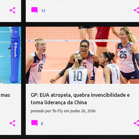
12
ÂNDIA
ALEMANHA
ALEMANHA VÔLEI
CHINA
ESTADOS UNIDOS
GRAND PRIX
HOLANDA
+
e mas
GP: EUA atropela, quebra invencibilidade e
toma liderança da China
postado por
To Fly
em
junho 26, 2016
0