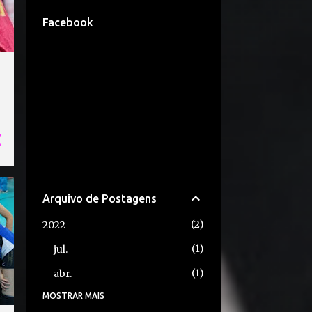
Facebook
Arquivo de Postagens
2
2022
1
jul.
1
abr.
MOSTRAR MAIS
162
2021