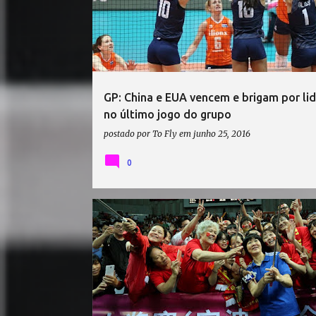
GP: China e EUA vencem e brigam por li
no último jogo do grupo
postado por
To Fly
em
junho 25, 2016
0
GRAND PRIX