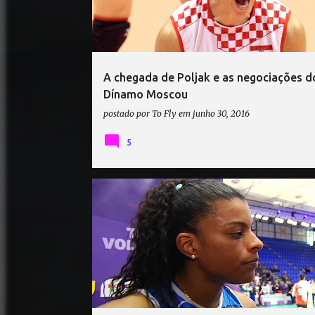
t
a
g
e
A chegada de Poljak e as negociações d
n
Dínamo Moscou
s
postado por
To Fly
em
junho 30, 2016
5
MERCADO