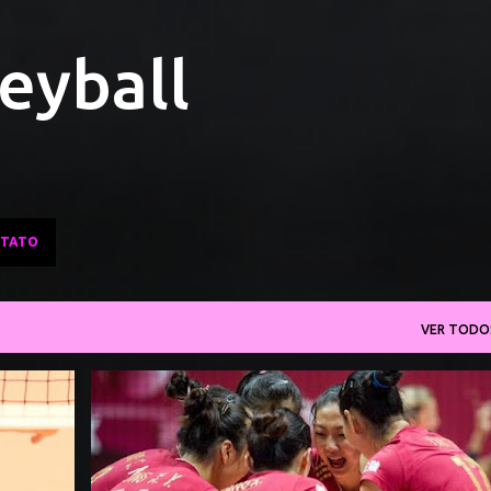
Pular para o conteúdo principal
leyball
TATO
VER TODO
CHINA