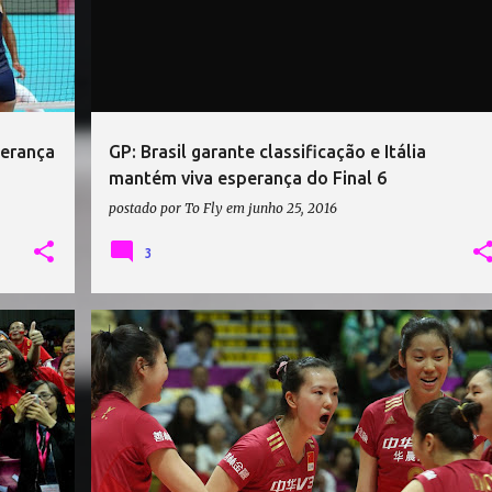
derança
GP: Brasil garante classificação e Itália
mantém viva esperança do Final 6
postado por
To Fly
em
junho 25, 2016
3
ALEMANHA
ALEMANHA VÔLEI
CHINA
ESTADOS UNIDOS
GRAND PRIX
HOLANDA
+