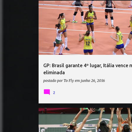
BÉLGICA
BRASIL
GRAND PRIX
ITÁLIA
TUR
GP: Brasil garante 4º lugar, Itália vence 
eliminada
postado por
To Fly
em
junho 26, 2016
2
ALEMANHA
ALEMANHA VÔLEI
CHINA
ESTADOS UNIDOS
GRAND PRIX
HOLANDA