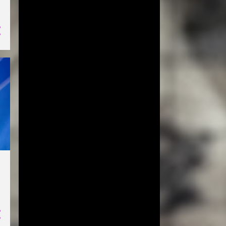
41
jul.
66
jun.
A chegada de Poljak e as
negociações do Dínamo
Moscou
China leva time B para Final
6 do Grand Prix
Moscou nega renovação e
diz que fez 'pausa' em con...
Hisamitsu Springs recebe
último wild card do Mundi...
Em situação emergencial de
levantadoras, Lo Bianco...
Japão anuncia lista final para
Jogos Olímpicos
GP: Rússia vence mais uma,
Sérvia vence mas não cl...