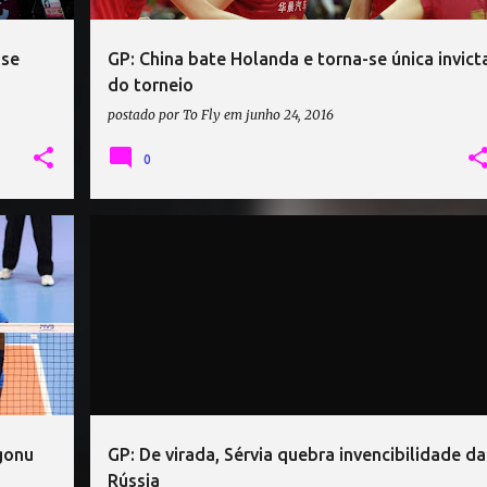
ase
GP: China bate Holanda e torna-se única invict
do torneio
postado por
To Fly
em
junho 24, 2016
0
QUIA
GRAND PRIX
JAPÃO
RÚSSIA
SÉRVIA
TAILÂNDIA
Egonu
GP: De virada, Sérvia quebra invencibilidade da
Rússia