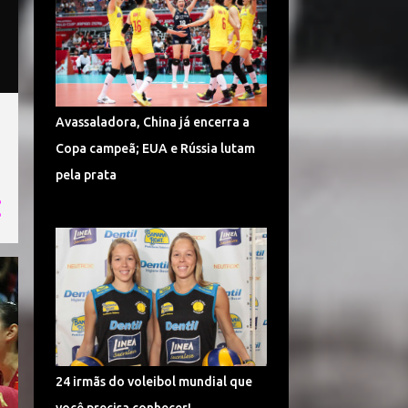
36
ago.
32
jul.
52
jun.
51
mai.
Avassaladora, China já encerra a
49
abr.
Copa campeã; EUA e Rússia lutam
53
mar.
pela prata
51
fev.
65
jan.
584
2017
63
dez.
47
nov.
73
out.
24 irmãs do voleibol mundial que
64
set.