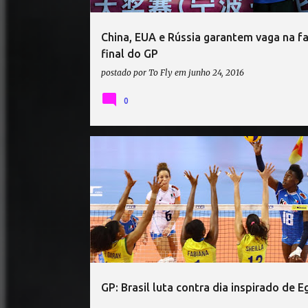
China, EUA e Rússia garantem vaga na f
final do GP
postado por
To Fly
em
junho 24, 2016
0
BÉLGICA
BRASIL
GRAND PRIX
ITÁLIA
TUR
GP: Brasil luta contra dia inspirado de 