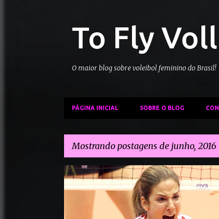
To Fly Vol
O maior blog sobre voleibol feminino do Brasil!
PÁGINA INICIAL
SOBRE O BLOG
CON
Mostrando postagens de junho, 2016
P
MERCADO
o
s