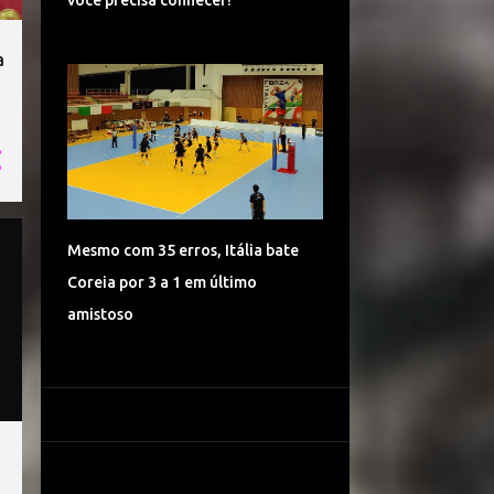
você precisa conhecer!
65
ago.
65
jul.
a
24
jun.
34
mai.
32
abr.
36
mar.
34
fev.
Mesmo com 35 erros, Itália bate
47
jan.
Coreia por 3 a 1 em último
amistoso
384
2016
25
dez.
10
out.
10
set.
22
ago.