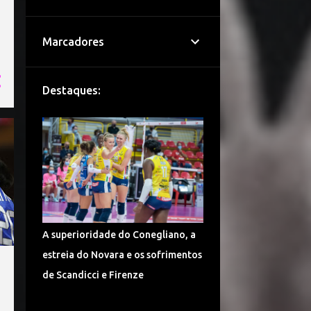
2
out.
9
set.
Marcadores
31
ago.
23
jul.
Destaques:
4
jun.
2
mai.
6
abr.
38
mar.
32
fev.
15
jan.
A superioridade do Conegliano, a
166
2020
estreia do Novara e os sofrimentos
de Scandicci e Firenze
1
dez.
32
set.