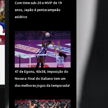
Com time sub-20 e MVP de 19
17
jul.
anos, Japão é pentacampeão
11
jun.
asiático
39
mai.
59
abr.
50
mar.
40
fev.
37
jan.
538
2018
47 de Egonu, 40x38, imposição do
39
dez.
Novara: final do Italiano tem um
40
nov.
dos melhores jogos da temporada!
34
out.
36
set.