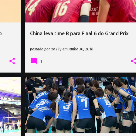
o
China leva time B para Final 6 do Grand Prix
postado por
To Fly
em
junho 30, 2016
1
MUNDIAL DE CLUBES