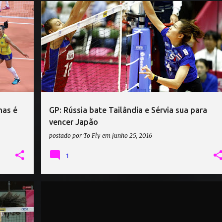
QUIA
GRAND PRIX
JAPÃO
RÚSSIA
SÉRVIA
TAILÂNDIA
mas é
GP: Rússia bate Tailândia e Sérvia sua para
vencer Japão
postado por
To Fly
em
junho 25, 2016
1
BÉLGICA
BRASIL
GRAND PRIX
ITÁLIA
TURQUIA
+