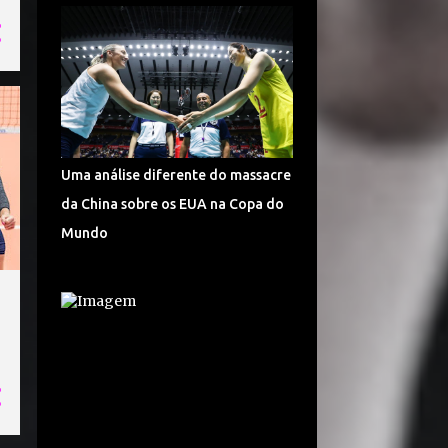
14
ago.
6
jul.
17
jun.
7
abr.
29
mar.
Uma análise diferente do massacre
7
fev.
da China sobre os EUA na Copa do
53
jan.
Mundo
411
2019
34
dez.
24
nov.
32
out.
34
set.
34
ago.