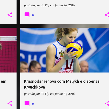
postado por
To Fly
em
junho 24, 2016
0
MERCADO
e em
Krasnodar renova com Malykh e dispensa
Kryuchkova
postado por
To Fly
em
junho 23, 2016
0