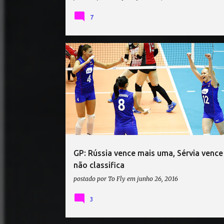
7
GRAND PRIX
JAPÃO
RÚSSIA
SÉRVIA
TAIL
GP: Rússia vence mais uma, Sérvia venc
não classifica
postado por
To Fly
em
junho 26, 2016
3