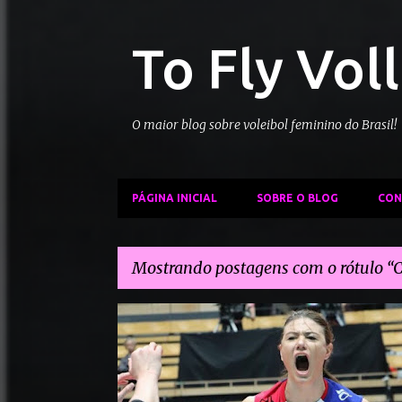
To Fly Vol
O maior blog sobre voleibol feminino do Brasil!
PÁGINA INICIAL
SOBRE O BLOG
CON
Mostrando postagens com o rótulo
C
P
COPA DA IMPERATRIZ
DENSO AIRYBEES
o
NERIMAN OZSOY
TOYOTA AUTOBODY QUEENSEIS
s