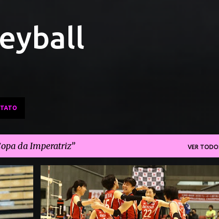
Pular para o conteúdo principal
leyball
TATO
opa da Imperatriz
VER TODO
COPA DA IMPERATRIZ
COPA DO JAPÃO
+
+
HISAMITSU SPRINGS