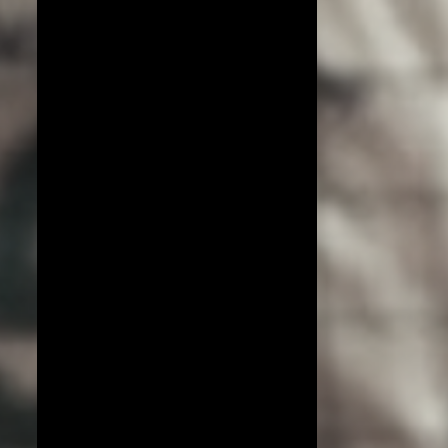
COPA DO MUNDO DE VÔLEI 2019
ESPECIAL!
EXCLUSIVO
JIANGSU
LIGA AZERI
LIGA COREANA
LIGA JAPONESA
PORTO RICO
YENISEI KRASNOYARSK
BEIJING BAIC MOTORS
JT MARVELOUS
LIAONING
LIGA BRASILEIRA
OSASCO AUDAX
AMISTOSOS (CLUBES)
ARGÉLIA
BRANKICA MIHAJLOVIC
CAMPEONATO ASIÁTICO
IMOCO CONEGLIANO
JOGOS OLÍMPICOS 2016