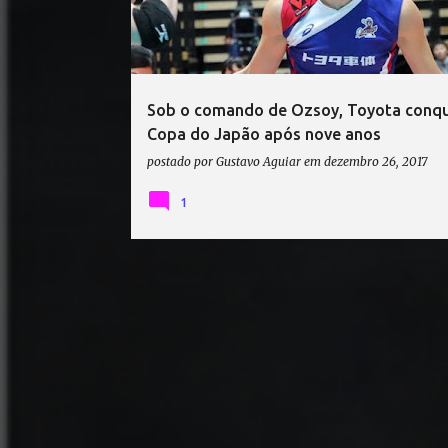
t
a
g
e
Sob o comando de Ozsoy, Toyota conqu
n
Copa do Japão após nove anos
s
postado por
Gustavo Aguiar
em
dezembro 26, 2017
1