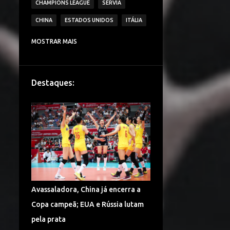
CHAMPIONS LEAGUE
SÉRVIA
CHINA
ESTADOS UNIDOS
ITÁLIA
CAMPEONATO ITALIANO DE VÔLEI
MOSTRAR MAIS
IMOCO VOLLEY CONEGLIANO
BRASIL
VAKIFBANK SK
ECZACIBASI VITRA
Destaques:
HOLANDA
JAPÃO
IGOR VOLLEY NOVARA
LESÕES
TURQUIA
DENTIL PRAIA CLUBE
É CAMPEÃO!
CAMPEONATO TURCO DE VÔLEI
COPA DO MUNDO
ALEMANHA VÔLEI
Avassaladora, China já encerra a
CHINA VÔLEI
LIGA RUSSA DE VÔLEI
Copa campeã; EUA e Rússia lutam
LIGA DAS NAÇÕES DE VÔLEI
pela prata
FENERBAHÇE SPOR KULUBU