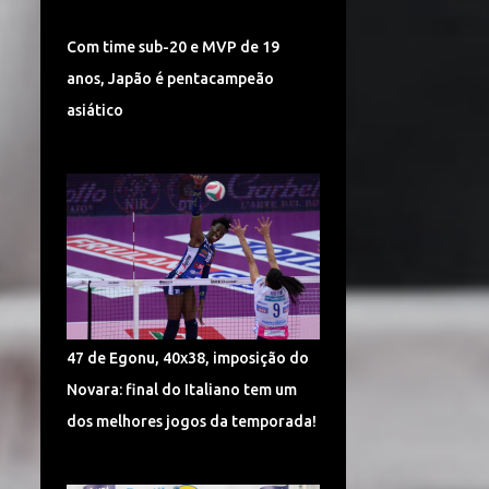
TURQUIA VÔLEI
DÍNAMO KAZAN
Com time sub-20 e MVP de 19
LIGA CHINESA
MUNDIAL
anos, Japão é pentacampeão
MUNDIAL DE VÔLEI 2018
asiático
POMÌ CASALMAGGIORE
CEV CHAMPIONS LEAGUE
CORÉIA DO SUL
SUPERLIGA 2017/2018
CAMPONESA MINAS
POLÔNIA
SÉRVIA VÔLEI
47 de Egonu, 40x38, imposição do
SUPERLIGA FEMININA DE VÔLEI
Novara: final do Italiano tem um
HINODE BARUERI
ITAMBÉ MINAS
dos melhores jogos da temporada!
ITÁLIA VÔLEI
LIGA ITALIANA DE VÔLEI
CHEMIK POLICE