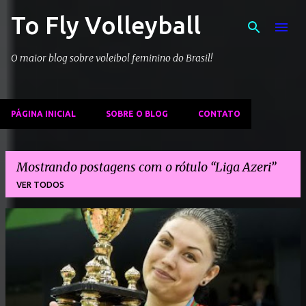
To Fly Volleyball
Pular para o conteúdo principal
O maior blog sobre voleibol feminino do Brasil!
PÁGINA INICIAL
SOBRE O BLOG
CONTATO
Mostrando postagens com o rótulo
Liga Azeri
VER TODOS
P
o
s
t