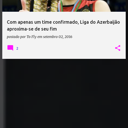
a
g
e
Com apenas um time confirmado, Liga do Azerbaijão
n
aproxima-se de seu fim
s
postado por
To Fly
em
setembro 02, 2016
2