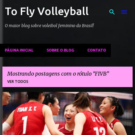
To Fly Volleyball
Pular para o conteúdo principal
O maior blog sobre voleibol feminino do Brasil!
PÁGINA INICIAL
SOBRE O BLOG
CONTATO
Mostrando postagens com o rótulo
FIVB
VER TODOS
P
o
s
t