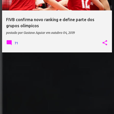
a
g
e
FIVB confirma novo ranking e define parte dos
n
grupos olímpicos
s
postado por
Gustavo Aguiar
em
outubro 04, 2019
71