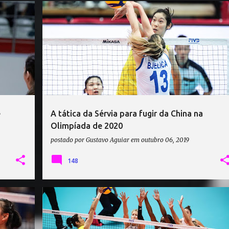
CHINA VÔLEI
SÉRVIA VÔLEI
e
A tática da Sérvia para fugir da China na
Olimpíada de 2020
postado por
Gustavo Aguiar
em
outubro 06, 2019
148
BOL
CHINA VÔLEI
COPA DO MUNDO DE VÔLEI 2019
+
2
+