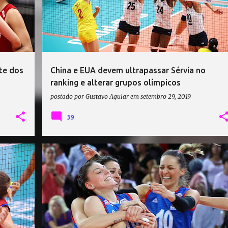
te dos
China e EUA devem ultrapassar Sérvia no
ranking e alterar grupos olímpicos
postado por
Gustavo Aguiar
em
setembro 29, 2019
39
+
1
COPA DO MUNDO DE VÔLEI 2019
SÉRVIA VÔLEI
VÔLEI
ZORAN TERZIC
+