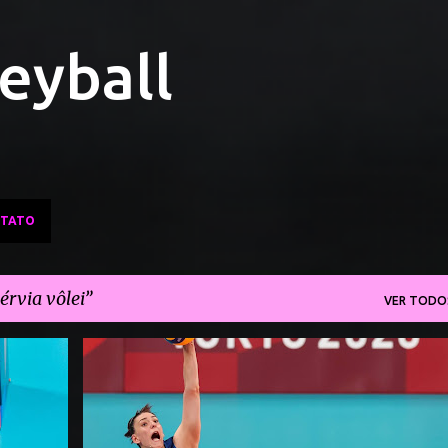
Pular para o conteúdo principal
leyball
TATO
érvia vôlei
VER TODO
+
COREIA DO SUL VÔLEI
JOGOS OLÍMPICOS 2020
SÉRVIA VÔLEI
TÓQUIO 2020
+