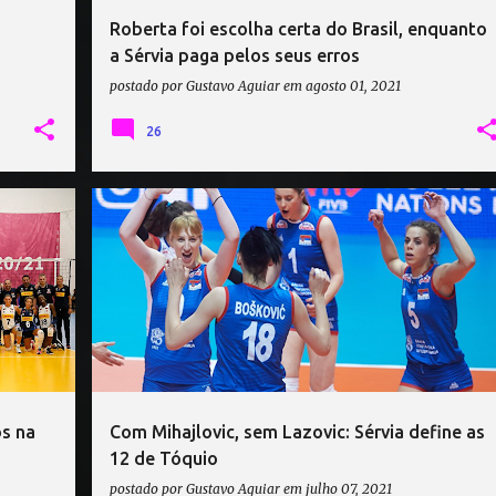
Roberta foi escolha certa do Brasil, enquanto
a Sérvia paga pelos seus erros
postado por
Gustavo Aguiar
em
agosto 01, 2021
26
OLIMPÍADA DE TÓQUIO
SÉRVIA VÔLEI
os na
Com Mihajlovic, sem Lazovic: Sérvia define as
12 de Tóquio
postado por
Gustavo Aguiar
em
julho 07, 2021