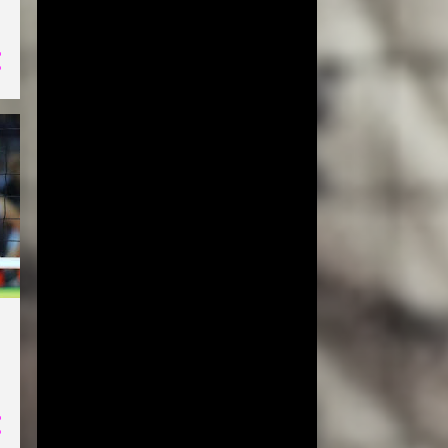
COPA DO MUNDO DE VÔLEI 2019
ESPECIAL!
EXCLUSIVO
JIANGSU
LIGA AZERI
LIGA COREANA
LIGA JAPONESA
PORTO RICO
YENISEI KRASNOYARSK
BEIJING BAIC MOTORS
JT MARVELOUS
LIAONING
LIGA BRASILEIRA
OSASCO AUDAX
AMISTOSOS (CLUBES)
ARGÉLIA
BRANKICA MIHAJLOVIC
CAMPEONATO ASIÁTICO
IMOCO CONEGLIANO
JOGOS OLÍMPICOS 2016