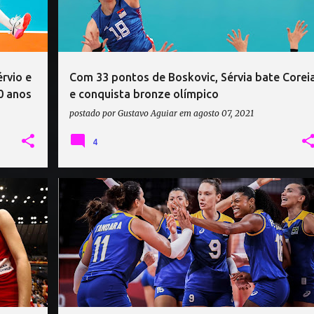
érvio e
Com 33 pontos de Boskovic, Sérvia bate Corei
0 anos
e conquista bronze olímpico
postado por
Gustavo Aguiar
em
agosto 07, 2021
4
BRASIL VÔLEI
JOGOS OLÍMPICOS 2020
OLIMPÍADA DE TÓQUIO
SÉRVIA VÔLEI
+