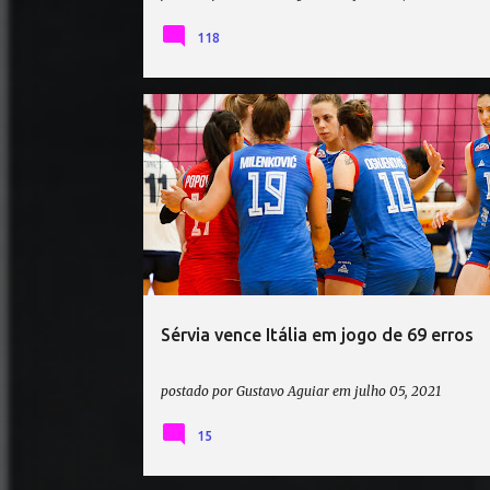
118
AMISTOSOS DE VÔLEI
ITÁLIA VÔLEI
SÉRVIA VÔLEI
Sérvia vence Itália em jogo de 69 erros
postado por
Gustavo Aguiar
em
julho 05, 2021
15