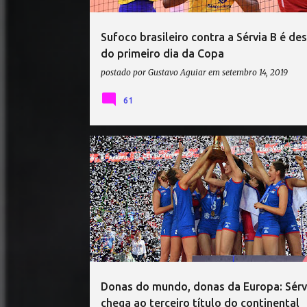
Sufoco brasileiro contra a Sérvia B é de
do primeiro dia da Copa
postado por
Gustavo Aguiar
em
setembro 14, 2019
61
CAMPEONATO EUROPEU DE VÔLEI
SÉRVIA VÔLEI
TURQUIA VÔLEI
VÔLEI
Donas do mundo, donas da Europa: Sérv
chega ao terceiro título do continental