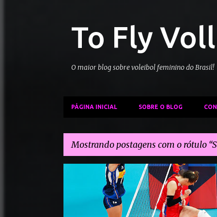
To Fly Vol
O maior blog sobre voleibol feminino do Brasil!
PÁGINA INICIAL
SOBRE O BLOG
CON
Mostrando postagens com o rótulo
S
P
CAMPEONATO EUROPEU DE VÔLEI
ITÁLIA VÔLEI
o
SÉRVIA VÔLEI
s