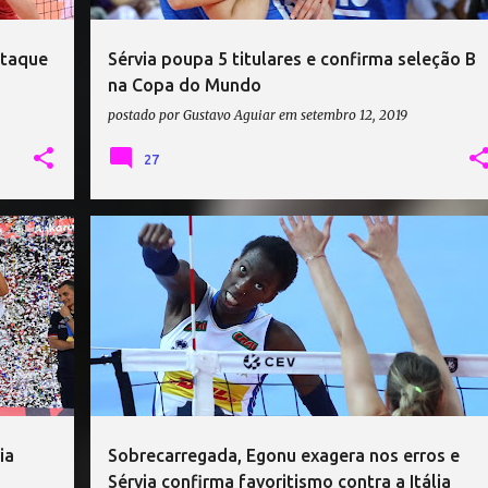
staque
Sérvia poupa 5 titulares e confirma seleção B
na Copa do Mundo
postado por
Gustavo Aguiar
em
setembro 12, 2019
27
CAMPEONATO EUROPEU DE VÔLEI
ITÁLIA VÔLEI
+
SÉRVIA VÔLEI
VÔLEI
+
ia
Sobrecarregada, Egonu exagera nos erros e
Sérvia confirma favoritismo contra a Itália