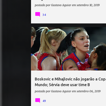
postado por
Gustavo Aguiar
em
setembro 10, 2019
34
BRANKICA MIHAJLOVIC
COPA DO MUNDO DE VÔLEI 2
SÉRVIA VÔLEI
TIJANA BOSKOVIC
VÔLEI
Boskovic e Mihajlovic não jogarão a Co
Mundo; Sérvia deve usar time B
postado por
Gustavo Aguiar
em
setembro 06, 2019
49