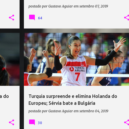
postado por
Gustavo Aguiar
em
setembro 07, 2019
64
019
BULGÁRIA VÔLEI
CAMPEONATO EUROPEU DE VÔLEI
+
3
+
pa do
Turquia surpreende e elimina Holanda do
Europeu; Sérvia bate a Bulgária
postado por
Gustavo Aguiar
em
setembro 04, 2019
30