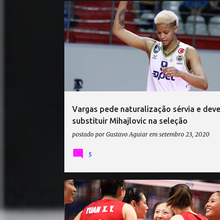
MELISSA VARGAS
SÉRVIA VÔLEI
Vargas pede naturalização sérvia e dev
substituir Mihajlovic na seleção
postado por
Gustavo Aguiar
em
setembro 23, 2020
5
CHINA VÔLEI
FEDERAÇÃO INTERNACIONAL DE VOLEI
FIVB
RANKING DA FIVB
SÉRVIA VÔLEI