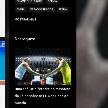
CHAMPIONS LEAGUE
SÉRVIA
CHINA
ESTADOS UNIDOS
ITÁLIA
CAMPEONATO ITALIANO DE VÔLEI
MOSTRAR MAIS
IMOCO VOLLEY CONEGLIANO
BRASIL
VAKIFBANK SK
ECZACIBASI VITRA
Destaques:
HOLANDA
JAPÃO
IGOR VOLLEY NOVARA
LESÕES
TURQUIA
DENTIL PRAIA CLUBE
É CAMPEÃO!
CAMPEONATO TURCO DE VÔLEI
COPA DO MUNDO
ALEMANHA VÔLEI
Uma análise diferente do massacre
CHINA VÔLEI
LIGA RUSSA DE VÔLEI
da China sobre os EUA na Copa do
LIGA DAS NAÇÕES DE VÔLEI
Mundo
FENERBAHÇE SPOR KULUBU