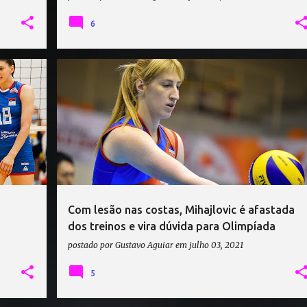
6
BRANKICA MIHAJLOVIC
SÉRVIA VÔLEI
Com lesão nas costas, Mihajlovic é afastada
dos treinos e vira dúvida para Olimpíada
postado por
Gustavo Aguiar
em
julho 03, 2021
5