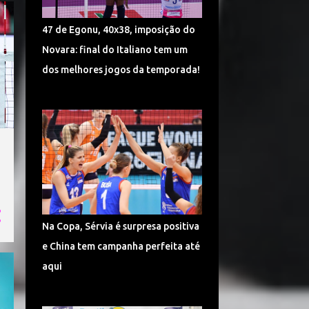
TURQUIA VÔLEI
DÍNAMO KAZAN
47 de Egonu, 40x38, imposição do
LIGA CHINESA
MUNDIAL
Novara: final do Italiano tem um
MUNDIAL DE VÔLEI 2018
dos melhores jogos da temporada!
POMÌ CASALMAGGIORE
CEV CHAMPIONS LEAGUE
CORÉIA DO SUL
SUPERLIGA 2017/2018
CAMPONESA MINAS
POLÔNIA
SÉRVIA VÔLEI
Na Copa, Sérvia é surpresa positiva
SUPERLIGA FEMININA DE VÔLEI
e China tem campanha perfeita até
HINODE BARUERI
ITAMBÉ MINAS
aqui
ITÁLIA VÔLEI
LIGA ITALIANA DE VÔLEI
CHEMIK POLICE