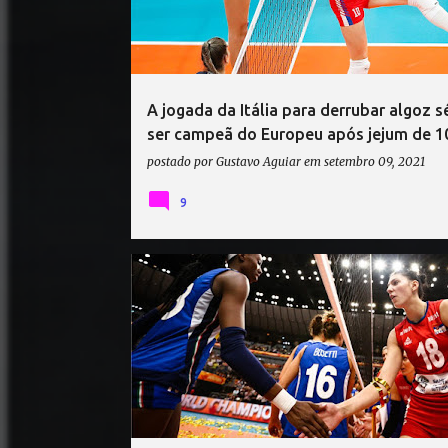
t
a
g
e
A jogada da Itália para derrubar algoz s
n
ser campeã do Europeu após jejum de 1
s
postado por
Gustavo Aguiar
em
setembro 09, 2021
9
ITÁLIA VÔLEI
SÉRVIA VÔLEI