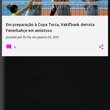
a
g
e
Em preparação à Copa Turca, Vakifbank derrota
n
Fenerbahçe em amistoso
s
postado por
To Fly
em
janeiro 05, 2017
0