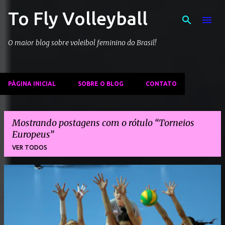
To Fly Volleyball
Pular para o conteúdo principal
O maior blog sobre voleibol feminino do Brasil!
PÁGINA INICIAL
SOBRE O BLOG
CONTATO
Mostrando postagens com o rótulo
Torneios
Europeus
VER TODOS
P
o
s
t