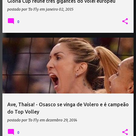
Gloria Cup reúne três gigantes do vôlei europeu
postado por
To Fly
em
janeiro 02, 2015
0
Ave, Thaísa! - Osasco se vinga de Volero e é campeão
do Top Volley
postado por
To Fly
em
dezembro 29, 2014
0