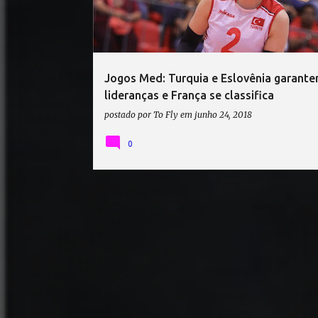
t
a
g
e
Jogos Med: Turquia e Eslovênia garant
n
lideranças e França se classifica
s
postado por
To Fly
em
junho 24, 2018
0