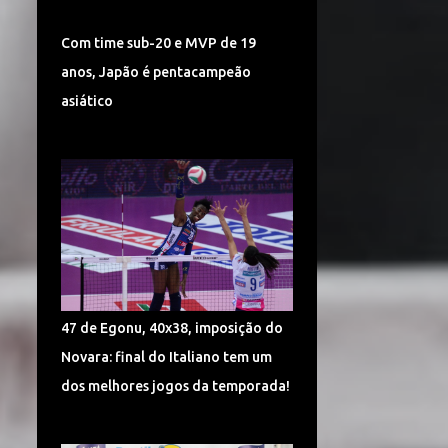
TURQUIA VÔLEI
DÍNAMO KAZAN
Com time sub-20 e MVP de 19
LIGA CHINESA
MUNDIAL
anos, Japão é pentacampeão
MUNDIAL DE VÔLEI 2018
asiático
POMÌ CASALMAGGIORE
CEV CHAMPIONS LEAGUE
CORÉIA DO SUL
SUPERLIGA 2017/2018
CAMPONESA MINAS
POLÔNIA
SÉRVIA VÔLEI
47 de Egonu, 40x38, imposição do
SUPERLIGA FEMININA DE VÔLEI
Novara: final do Italiano tem um
HINODE BARUERI
ITAMBÉ MINAS
dos melhores jogos da temporada!
ITÁLIA VÔLEI
LIGA ITALIANA DE VÔLEI
CHEMIK POLICE