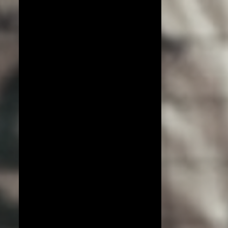
COPA DO MUNDO DE VÔLEI 2019
ESPECIAL!
EXCLUSIVO
JIANGSU
LIGA AZERI
LIGA COREANA
LIGA JAPONESA
PORTO RICO
YENISEI KRASNOYARSK
BEIJING BAIC MOTORS
JT MARVELOUS
LIAONING
LIGA BRASILEIRA
OSASCO AUDAX
AMISTOSOS (CLUBES)
ARGÉLIA
BRANKICA MIHAJLOVIC
CAMPEONATO ASIÁTICO
IMOCO CONEGLIANO
JOGOS OLÍMPICOS 2016