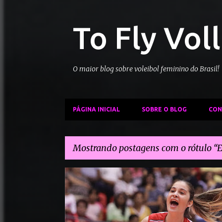
To Fly Vol
O maior blog sobre voleibol feminino do Brasil!
PÁGINA INICIAL
SOBRE O BLOG
CON
Mostrando postagens com o rótulo
E
P
ALBÂNIA VÔLEI
ESLOVÊNIA VÔLEI
o
s