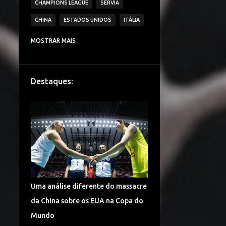
CHAMPIONS LEAGUE
SÉRVIA
CHINA
ESTADOS UNIDOS
ITÁLIA
CAMPEONATO ITALIANO DE VÔLEI
MOSTRAR MAIS
IMOCO VOLLEY CONEGLIANO
BRASIL
VAKIFBANK SK
ECZACIBASI VITRA
Destaques:
HOLANDA
JAPÃO
IGOR VOLLEY NOVARA
LESÕES
TURQUIA
DENTIL PRAIA CLUBE
É CAMPEÃO!
CAMPEONATO TURCO DE VÔLEI
COPA DO MUNDO
ALEMANHA VÔLEI
Uma análise diferente do massacre
CHINA VÔLEI
LIGA RUSSA DE VÔLEI
da China sobre os EUA na Copa do
LIGA DAS NAÇÕES DE VÔLEI
Mundo
FENERBAHÇE SPOR KULUBU