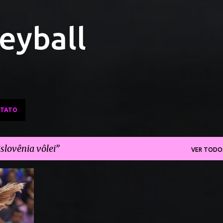
Pular para o conteúdo principal
leyball
TATO
slovênia vôlei
VER TODO
+
2