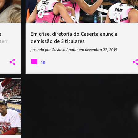
a
Em crise, diretoria do Caserta anuncia
 sem
demissão de 5 titulares
postado por
Gustavo Aguiar
em
dezembro 22, 2019
18
KE
+