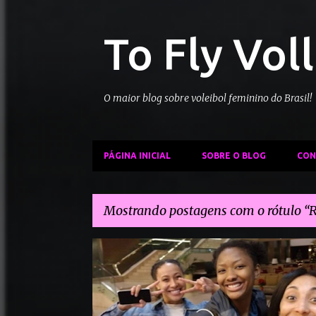
To Fly Vol
O maior blog sobre voleibol feminino do Brasil!
PÁGINA INICIAL
SOBRE O BLOG
CON
Mostrando postagens com o rótulo
R
P
ALEXA GRAY
AUREA CRUZ
GOLDEN TULIP CASERTA
o
RHAMAT ALHASSAN
s