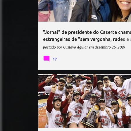
t
a
g
e
"Jornal" de presidente do Caserta cham
n
estrangeiras de "sem vergonha, rudes e
s
valor"
postado por
Gustavo Aguiar
em
dezembro 26, 2019
17
FLORIDA GATORS
KELLY HUNTER
MIKAELA FOEC
NCAA 2017
NEBRASKA
RHAMAT ALHASSAN