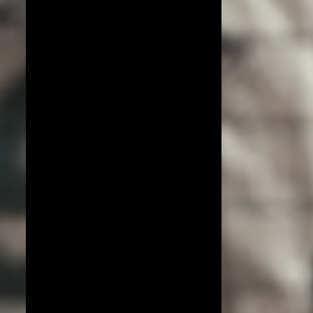
COPA DO MUNDO DE VÔLEI 2019
ESPECIAL!
EXCLUSIVO
JIANGSU
LIGA AZERI
LIGA COREANA
LIGA JAPONESA
PORTO RICO
YENISEI KRASNOYARSK
BEIJING BAIC MOTORS
JT MARVELOUS
LIAONING
LIGA BRASILEIRA
OSASCO AUDAX
AMISTOSOS (CLUBES)
ARGÉLIA
BRANKICA MIHAJLOVIC
CAMPEONATO ASIÁTICO
IMOCO CONEGLIANO
JOGOS OLÍMPICOS 2016