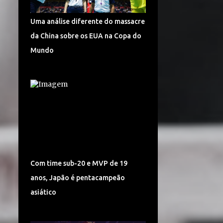
TURQUIA VÔLEI
DÍNAMO KAZAN
Uma análise diferente do massacre
LIGA CHINESA
MUNDIAL
da China sobre os EUA na Copa do
MUNDIAL DE VÔLEI 2018
Mundo
POMÌ CASALMAGGIORE
CEV CHAMPIONS LEAGUE
CORÉIA DO SUL
SUPERLIGA 2017/2018
CAMPONESA MINAS
POLÔNIA
SÉRVIA VÔLEI
Com time sub-20 e MVP de 19
SUPERLIGA FEMININA DE VÔLEI
anos, Japão é pentacampeão
HINODE BARUERI
ITAMBÉ MINAS
asiático
ITÁLIA VÔLEI
LIGA ITALIANA DE VÔLEI
CHEMIK POLICE