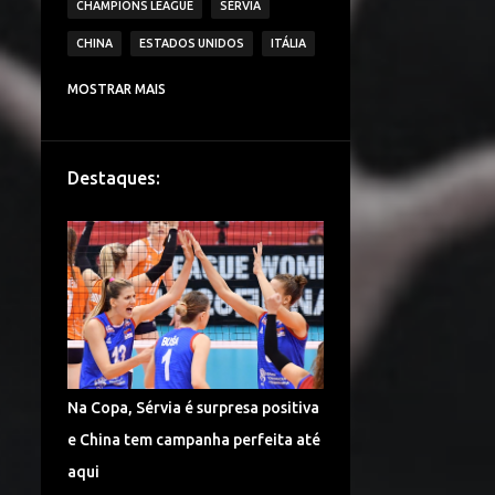
CHAMPIONS LEAGUE
SÉRVIA
CHINA
ESTADOS UNIDOS
ITÁLIA
CAMPEONATO ITALIANO DE VÔLEI
MOSTRAR MAIS
IMOCO VOLLEY CONEGLIANO
BRASIL
VAKIFBANK SK
ECZACIBASI VITRA
Destaques:
HOLANDA
JAPÃO
IGOR VOLLEY NOVARA
LESÕES
TURQUIA
DENTIL PRAIA CLUBE
É CAMPEÃO!
CAMPEONATO TURCO DE VÔLEI
COPA DO MUNDO
ALEMANHA VÔLEI
Na Copa, Sérvia é surpresa positiva
CHINA VÔLEI
LIGA RUSSA DE VÔLEI
e China tem campanha perfeita até
LIGA DAS NAÇÕES DE VÔLEI
aqui
FENERBAHÇE SPOR KULUBU