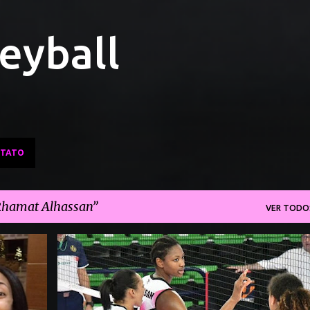
Pular para o conteúdo principal
leyball
TATO
hamat Alhassan
VER TODO
 2.0
ALEXA GRAY
AUREA CRUZ
+
5
+