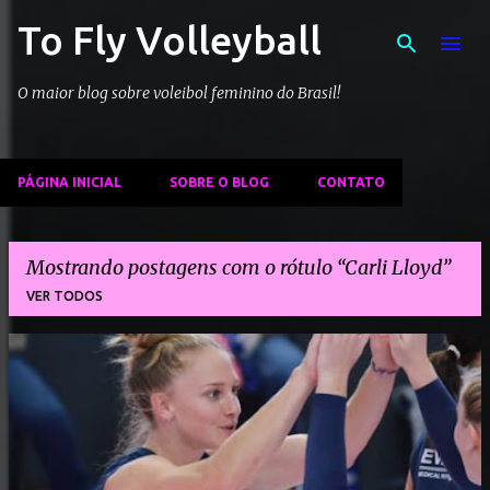
To Fly Volleyball
Pular para o conteúdo principal
O maior blog sobre voleibol feminino do Brasil!
PÁGINA INICIAL
SOBRE O BLOG
CONTATO
Mostrando postagens com o rótulo
Carli Lloyd
VER TODOS
P
o
s
t