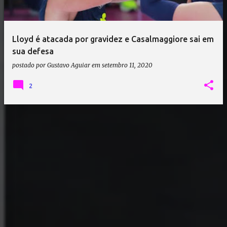
a
g
e
Lloyd é atacada por gravidez e Casalmaggiore sai em
n
sua defesa
s
postado por
Gustavo Aguiar
em
setembro 11, 2020
2