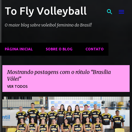
To Fly Volleyball
Pular para o conteúdo principal
O maior blog sobre voleibol feminino do Brasil!
PÁGINA INICIAL
SOBRE O BLOG
CONTATO
Mostrando postagens com o rótulo
Brasília
Vôlei
VER TODOS
P
o
s
t