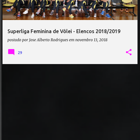
a
g
e
Superliga Feminina de Vôlei - Elencos 2018/2019
n
postado por
Jose Alberto Rodrigues
em
novembro 13, 2018
s
29