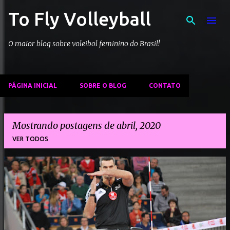
To Fly Volleyball
Pular para o conteúdo principal
O maior blog sobre voleibol feminino do Brasil!
PÁGINA INICIAL
SOBRE O BLOG
CONTATO
Mostrando postagens de abril, 2020
VER TODOS
P
o
s
t