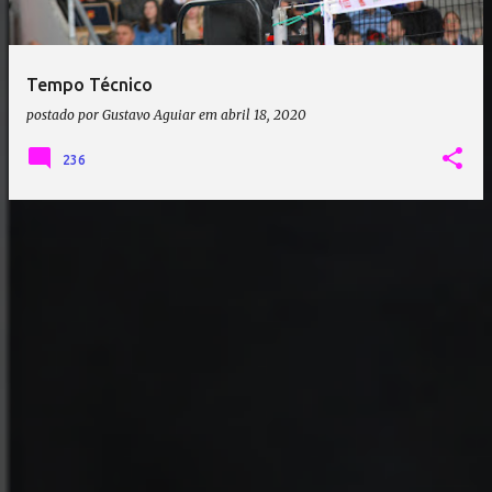
a
g
e
Tempo Técnico
n
postado por
Gustavo Aguiar
em
abril 18, 2020
s
236