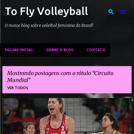
To Fly Volleyball
Pular para o conteúdo principal
O maior blog sobre voleibol feminino do Brasil!
PÁGINA INICIAL
SOBRE O BLOG
CONTATO
Mostrando postagens com o rótulo
Circuito
Mundial
VER TODOS
P
o
s
t