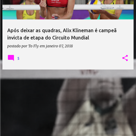
a
g
e
Após deixar as quadras, Alix Klineman é campeã
n
invicta de etapa do Circuito Mundial
s
postado por
To Fly
em
janeiro 07, 2018
5