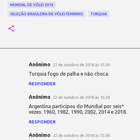
MUNDIAL DE VÔLEI 2018
SELEÇÃO BRASILEIRA DE VÔLEI FEMININO
TURQUIA
Anônimo
22 de outubro de 2018 às 15:26
C
Turquia fogo de palha e não choca.
o
RESPONDER
m
e
Anônimo
22 de outubro de 2018 às 15:28
n
Argentina participou do Mundial por seis*
t
vezes: 1960, 1982, 1990, 2002, 2014 e 2018.
á
RESPONDER
r
Anônimo
22 de outubro de 2018 às 15:36
i