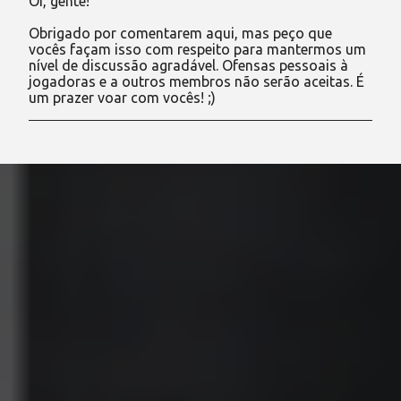
Oi, gente!
P
o
Obrigado por comentarem aqui, mas peço que
s
vocês façam isso com respeito para mantermos um
t
nível de discussão agradável. Ofensas pessoais à
a
jogadoras e a outros membros não serão aceitas. É
r
um prazer voar com vocês! ;)
u
m
c
o
m
e
n
t
á
r
i
o