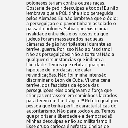
poloneses teriam contra outras raças.
Gostaria de pedir desculpas a todos! Eu não
lembrava que a POL tinha sido perseguida
pelos Alemães. Eu não lembrava que o ódio;
a perseguição e o pavor tinham assolado o
passado polonês. Sabia que existe uma
rivalidade entre eles e os russos ou que
judeus foram massacrados naquelas
câmaras de gás horripilantes! durante as
terrível guerra. Por isso Não ao fascismo!
Não as perseguições! Não a tortura! Não a
qualquer circunstancias que inibam a
liberdade. Temos que refutar qualquer
hipótese de mordaças; de calar
reivindicações. Não foi minha intensão
discriminar o Leon de Cuba. Vi uma cena
terrível dos fascistas da época das
perseguições: eles obrigavam a força que
crianças entrassem em caminhões lacrados
para terem um fim trágico!!! Refuto qualquer
pessoa que tenha perfil e características do
autoritarismo. Não para todos eles. Temos
que priorizar a liberdade e a democracia!!
Minhas desculpas e não ao militarismo!!!
Esse grupo carioca é nefasto! Cheios de