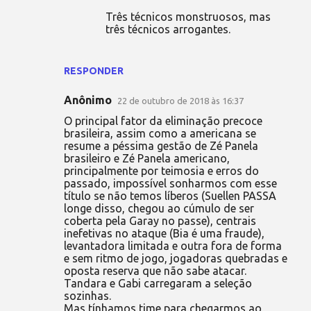
Três técnicos monstruosos, mas
três técnicos arrogantes.
RESPONDER
Anônimo
22 de outubro de 2018 às 16:37
O principal fator da eliminação precoce
brasileira, assim como a americana se
resume a péssima gestão de Zé Panela
brasileiro e Zé Panela americano,
principalmente por teimosia e erros do
passado, impossível sonharmos com esse
título se não temos líberos (Suellen PASSA
longe disso, chegou ao cúmulo de ser
coberta pela Garay no passe), centrais
inefetivas no ataque (Bia é uma fraude),
levantadora limitada e outra fora de forma
e sem ritmo de jogo, jogadoras quebradas e
oposta reserva que não sabe atacar.
Tandara e Gabi carregaram a seleção
sozinhas.
Mas tínhamos time para chegarmos ao