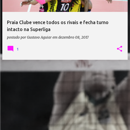
a
g
e
Praia Clube vence todos os rivais e fecha turno
n
intacto na Superliga
s
postado por
Gustavo Aguiar
em
dezembro 08, 2017
1