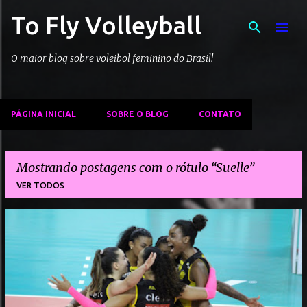
To Fly Volleyball
Pular para o conteúdo principal
O maior blog sobre voleibol feminino do Brasil!
PÁGINA INICIAL
SOBRE O BLOG
CONTATO
Mostrando postagens com o rótulo
Suelle
VER TODOS
P
o
s
t