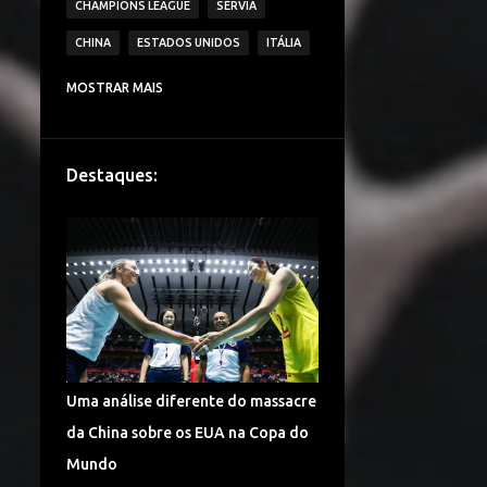
CHAMPIONS LEAGUE
SÉRVIA
CHINA
ESTADOS UNIDOS
ITÁLIA
CAMPEONATO ITALIANO DE VÔLEI
MOSTRAR MAIS
IMOCO VOLLEY CONEGLIANO
BRASIL
VAKIFBANK SK
ECZACIBASI VITRA
Destaques:
HOLANDA
JAPÃO
IGOR VOLLEY NOVARA
LESÕES
TURQUIA
DENTIL PRAIA CLUBE
É CAMPEÃO!
CAMPEONATO TURCO DE VÔLEI
COPA DO MUNDO
ALEMANHA VÔLEI
Uma análise diferente do massacre
CHINA VÔLEI
LIGA RUSSA DE VÔLEI
da China sobre os EUA na Copa do
LIGA DAS NAÇÕES DE VÔLEI
Mundo
FENERBAHÇE SPOR KULUBU