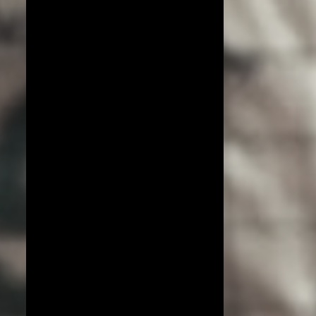
COPA DO MUNDO DE VÔLEI 2019
ESPECIAL!
EXCLUSIVO
JIANGSU
LIGA AZERI
LIGA COREANA
LIGA JAPONESA
PORTO RICO
YENISEI KRASNOYARSK
BEIJING BAIC MOTORS
JT MARVELOUS
LIAONING
LIGA BRASILEIRA
OSASCO AUDAX
AMISTOSOS (CLUBES)
ARGÉLIA
BRANKICA MIHAJLOVIC
CAMPEONATO ASIÁTICO
IMOCO CONEGLIANO
JOGOS OLÍMPICOS 2016