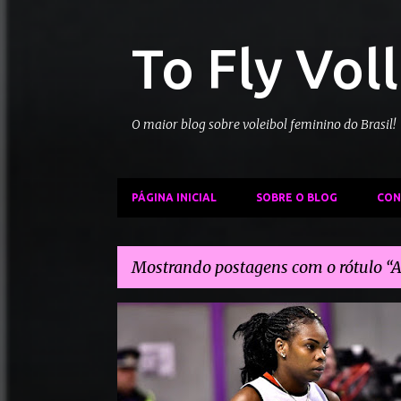
To Fly Vol
O maior blog sobre voleibol feminino do Brasil!
PÁGINA INICIAL
SOBRE O BLOG
CON
Mostrando postagens com o rótulo
A
P
ALLA GALKINA
ANA CLEGER ABEL
o
s