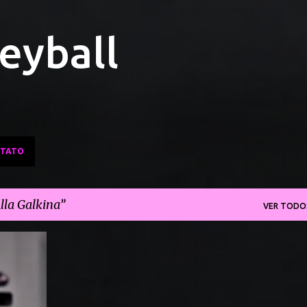
Pular para o conteúdo principal
leyball
TATO
lla Galkina
VER TODO
+
4