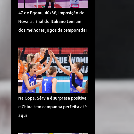
TURQUIA VÔLEI
DÍNAMO KAZAN
47 de Egonu, 40x38, imposição do
LIGA CHINESA
MUNDIAL
Novara: final do Italiano tem um
MUNDIAL DE VÔLEI 2018
dos melhores jogos da temporada!
POMÌ CASALMAGGIORE
CEV CHAMPIONS LEAGUE
CORÉIA DO SUL
SUPERLIGA 2017/2018
CAMPONESA MINAS
POLÔNIA
SÉRVIA VÔLEI
Na Copa, Sérvia é surpresa positiva
SUPERLIGA FEMININA DE VÔLEI
e China tem campanha perfeita até
HINODE BARUERI
ITAMBÉ MINAS
aqui
ITÁLIA VÔLEI
LIGA ITALIANA DE VÔLEI
CHEMIK POLICE