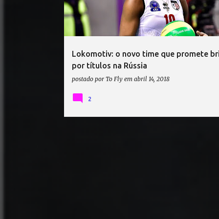
t
a
g
e
Lokomotiv: o novo time que promete br
n
por títulos na Rússia
s
postado por
To Fly
em
abril 14, 2018
2