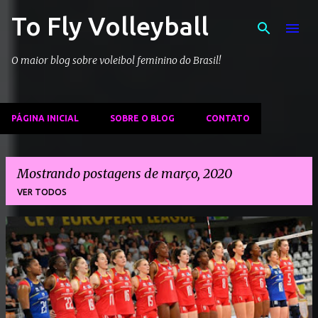
To Fly Volleyball
Pular para o conteúdo principal
O maior blog sobre voleibol feminino do Brasil!
PÁGINA INICIAL
SOBRE O BLOG
CONTATO
Mostrando postagens de março, 2020
VER TODOS
P
o
s
t