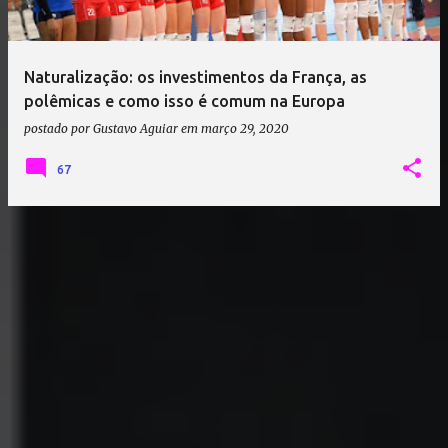
a
g
e
Naturalização: os investimentos da França, as
n
polêmicas e como isso é comum na Europa
s
postado por
Gustavo Aguiar
em
março 29, 2020
67