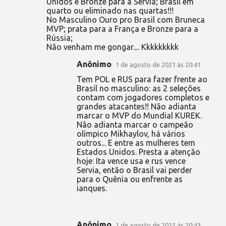
Unidos e Bronze para a Servia; Brasil em
quarto ou eliminado nas quartas!!!
No Masculino Ouro pro Brasil com Bruneca
MVP; prata para a França e Bronze para a
Rússia;
Não venham me gongar.... Kkkkkkkkk
Anônimo
1 de agosto de 2021 às 20:41
Tem POL e RUS para fazer frente ao
Brasil no masculino: as 2 seleções
contam com jogadores completos e
grandes atacantes!! Não adianta
marcar o MVP do Mundial KUREK.
Não adianta marcar o campeão
olímpico Mikhaylov, há vários
outros... E entre as mulheres tem
Estados Unidos. Presta a atenção
hoje: Ita vence usa e rus vence
Servia, então o Brasil vai perder
para o Quênia ou enfrente as
ianques.
Anônimo
1 de agosto de 2021 às 20:43