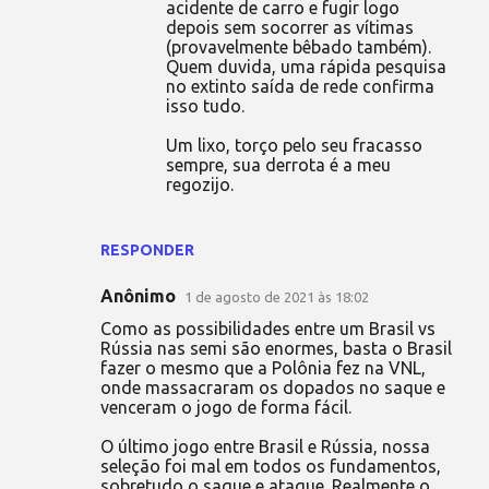
acidente de carro e fugir logo
depois sem socorrer as vítimas
(provavelmente bêbado também).
Quem duvida, uma rápida pesquisa
no extinto saída de rede confirma
isso tudo.
Um lixo, torço pelo seu fracasso
sempre, sua derrota é a meu
regozijo.
RESPONDER
Anônimo
1 de agosto de 2021 às 18:02
Como as possibilidades entre um Brasil vs
Rússia nas semi são enormes, basta o Brasil
fazer o mesmo que a Polônia fez na VNL,
onde massacraram os dopados no saque e
venceram o jogo de forma fácil.
O último jogo entre Brasil e Rússia, nossa
seleção foi mal em todos os fundamentos,
sobretudo o saque e ataque. Realmente o