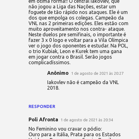
em ótima forma!! O central Iakovlev, que
não jogou a Liga das Nações, estar um
foguete de tão rápido nos ataques. Ele é um
dos que empolga os colegas. Campeão da
VNL nas 2 primeiras edições. Eles estão com
muito aproveitamento nos contra- ataque.
Neste duelos pre semifinais, o importante é
fazer 3 x 0 logo e voltar para a Vila Olímpica
ver o jogo dos oponentes e estudar. Na POL,
o trio Kubiak, Leon e Kurek tem uma gana
em jogar contra o Brasil. Serão jogos
complicadíssimos.
Anônimo
1 de agosto de 2021 às 20:27
Iakovlev não é campeão da VNL
2018.
RESPONDER
Poli Afronta
1 de agosto de 2021 às 20:34
No Feminino vou cravar o pódio:
Ouro para a Itália, Prata para os Estados