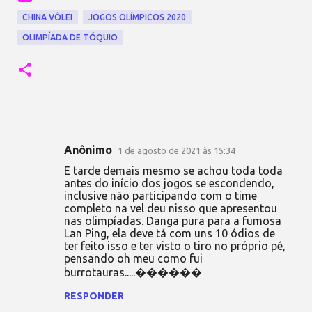
CHINA VÔLEI
JOGOS OLÍMPICOS 2020
OLIMPÍADA DE TÓQUIO
Anônimo
1 de agosto de 2021 às 15:34
C
E tarde demais mesmo se achou toda toda
o
antes do início dos jogos se escondendo,
inclusive não participando com o time
m
completo na vel deu nisso que apresentou
e
nas olimpíadas. Danga pura para a fumosa
Lan Ping, ela deve tá com uns 10 ódios de
n
ter feito isso e ter visto o tiro no próprio pé,
t
pensando oh meu como fui
burrotauras.....������
á
r
RESPONDER