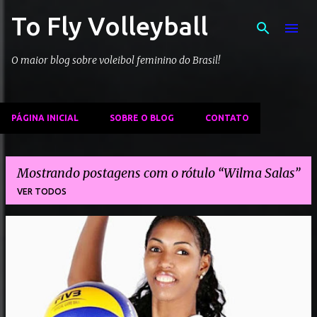
To Fly Volleyball
Pular para o conteúdo principal
O maior blog sobre voleibol feminino do Brasil!
PÁGINA INICIAL
SOBRE O BLOG
CONTATO
Mostrando postagens com o rótulo
Wilma Salas
VER TODOS
P
o
s
t