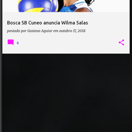
a
g
e
Bosca SB Cuneo anuncia Wilma Salas
n
postado por
Gustavo Aguiar
em
outubro 17, 2018
s
6